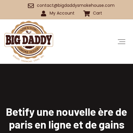
contact@bigdaddysmokehouse.com
My Account
Cart
Betify une nouvelle ère de
paris en ligne et de gains