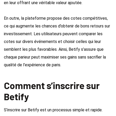
en leur offrant une véritable valeur ajoutée.
En outre, la plateforme propose des cotes compétitives,
ce qui augmente les chances d’obtenir de bons retours sur
investissement. Les utilisateurs peuvent comparer les
cotes sur divers événements et choisir celles qui leur
semblent les plus favorables. Ainsi, Betify s’assure que
chaque parieur peut maximiser ses gains sans sacrifier la
qualité de l’expérience de paris.
Comment s’inscrire sur
Betify
S’inscrire sur Betify est un processus simple et rapide.