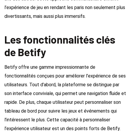
l’expérience de jeu en rendant les paris non seulement plus
divertissants, mais aussi plus immersifs.
Les fonctionnalités clés
de Betify
Betify offre une gamme impressionnante de
fonctionnalités conçues pour améliorer l’expérience de ses
utilisateurs. Tout d’abord, la plateforme se distingue par
son interface conviviale, qui permet une navigation fluide et
rapide. De plus, chaque utilisateur peut personnaliser son
tableau de bord pour suivre les jeux et événements qui
l’intéressent le plus. Cette capacité à personnaliser
l’expérience utilisateur est un des points forts de Betify.