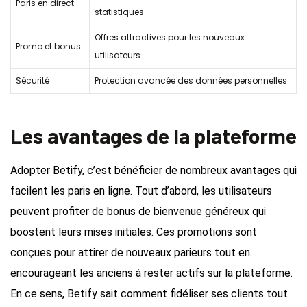
Paris en direct
statistiques
Offres attractives pour les nouveaux
Promo et bonus
utilisateurs
Sécurité
Protection avancée des données personnelles
Les avantages de la plateforme
Adopter Betify, c’est bénéficier de nombreux avantages qui
facilent les paris en ligne. Tout d’abord, les utilisateurs
peuvent profiter de bonus de bienvenue généreux qui
boostent leurs mises initiales. Ces promotions sont
conçues pour attirer de nouveaux parieurs tout en
encourageant les anciens à rester actifs sur la plateforme.
En ce sens, Betify sait comment fidéliser ses clients tout