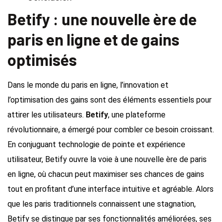
Betify : une nouvelle ère de
paris en ligne et de gains
optimisés
Dans le monde du paris en ligne, l’innovation et
l’optimisation des gains sont des éléments essentiels pour
attirer les utilisateurs.
Betify
, une plateforme
révolutionnaire, a émergé pour combler ce besoin croissant.
En conjuguant technologie de pointe et expérience
utilisateur, Betify ouvre la voie à une nouvelle ère de paris
en ligne, où chacun peut maximiser ses chances de gains
tout en profitant d’une interface intuitive et agréable. Alors
que les paris traditionnels connaissent une stagnation,
Betify se distingue par ses fonctionnalités améliorées, ses