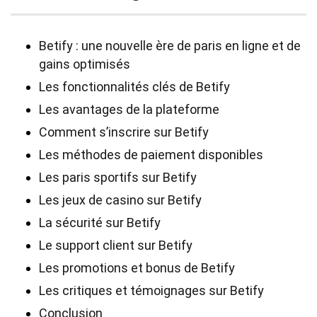
Betify : une nouvelle ère de paris en ligne et de
gains optimisés
Les fonctionnalités clés de Betify
Les avantages de la plateforme
Comment s’inscrire sur Betify
Les méthodes de paiement disponibles
Les paris sportifs sur Betify
Les jeux de casino sur Betify
La sécurité sur Betify
Le support client sur Betify
Les promotions et bonus de Betify
Les critiques et témoignages sur Betify
Conclusion