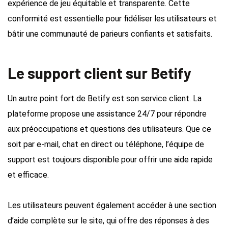
expérience de jeu équitable et transparente. Cette
conformité est essentielle pour fidéliser les utilisateurs et
bâtir une communauté de parieurs confiants et satisfaits.
Le support client sur Betify
Un autre point fort de Betify est son service client. La
plateforme propose une assistance 24/7 pour répondre
aux préoccupations et questions des utilisateurs. Que ce
soit par e-mail, chat en direct ou téléphone, l’équipe de
support est toujours disponible pour offrir une aide rapide
et efficace.
Les utilisateurs peuvent également accéder à une section
d’aide complète sur le site, qui offre des réponses à des