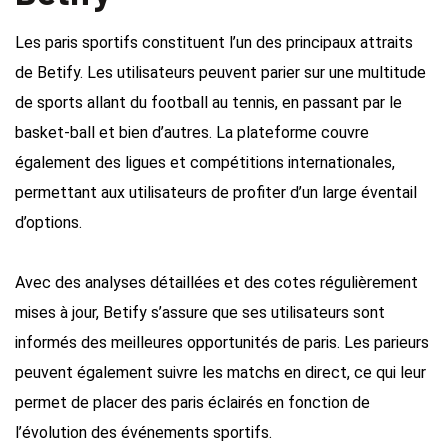
Les paris sportifs constituent l’un des principaux attraits
de Betify. Les utilisateurs peuvent parier sur une multitude
de sports allant du football au tennis, en passant par le
basket-ball et bien d’autres. La plateforme couvre
également des ligues et compétitions internationales,
permettant aux utilisateurs de profiter d’un large éventail
d’options.
Avec des analyses détaillées et des cotes régulièrement
mises à jour, Betify s’assure que ses utilisateurs sont
informés des meilleures opportunités de paris. Les parieurs
peuvent également suivre les matchs en direct, ce qui leur
permet de placer des paris éclairés en fonction de
l’évolution des événements sportifs.