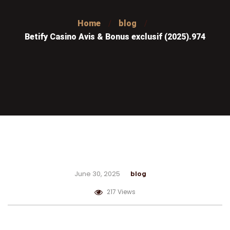
Home
blog
Betify Casino Avis & Bonus exclusif (2025).974
June 30, 2025
blog
217 Views