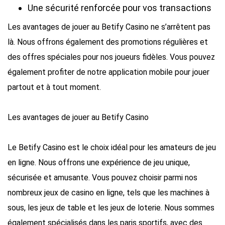
Une sécurité renforcée pour vos transactions
Les avantages de jouer au Betify Casino ne s’arrêtent pas
là. Nous offrons également des promotions régulières et
des offres spéciales pour nos joueurs fidèles. Vous pouvez
également profiter de notre application mobile pour jouer
partout et à tout moment.
Les avantages de jouer au Betify Casino
Le Betify Casino est le choix idéal pour les amateurs de jeu
en ligne. Nous offrons une expérience de jeu unique,
sécurisée et amusante. Vous pouvez choisir parmi nos
nombreux jeux de casino en ligne, tels que les machines à
sous, les jeux de table et les jeux de loterie. Nous sommes
également spécialisés dans les paris sportifs, avec des