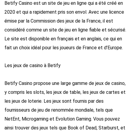
Betify Casino est un site de jeu en ligne qui a été créé en
2020 et qui a rapidement pris son envol. Avec une licence
émise par la Commission des jeux de la France, il est
considéré comme un site de jeu en ligne fiable et sécurisé.
Le site est disponible en français et en anglais, ce qui en
fait un choix idéal pour les joueurs de France et d’Europe.
Les jeux de casino à Betify
Betify Casino propose une large gamme de jeux de casino,
y compris les slots, les jeux de table, les jeux de cartes et
les jeux de loterie. Les jeux sont fournis par des
fournisseurs de jeu de renommée mondiale, tels que
NetEnt, Microgaming et Evolution Gaming. Vous pouvez
ainsi trouver des jeux tels que Book of Dead, Starburst, et