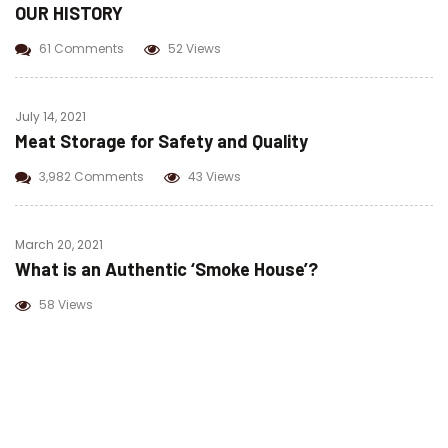
OUR HISTORY
61 Comments
52 Views
July 14, 2021
Meat Storage for Safety and Quality
3,982 Comments
43 Views
March 20, 2021
What is an Authentic ‘Smoke House’?
58 Views