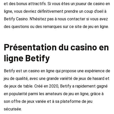
et des bonus attractifs. Si vous êtes un joueur de casino en
ligne, vous devriez définitivement prendre un coup d’oeil à
Betify Casino. N’hésitez pas à nous contacter si vous avez
des questions ou des remarques sur ce site de jeu en ligne.
Présentation du casino en
ligne Betify
Betify est un casino en ligne qui propose une expérience de
jeu de qualité, avec une grande variété de jeux de hasard et
de jeux de table. Créé en 2020, Betify a rapidement gagné
en popularité parmi les amateurs de jeu en ligne, grâce à
son offre de jeux variée et à sa plateforme de jeu
sécurisée.