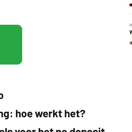
(Jalapeno & Cheese)
M
W
o
ng: hoe werkt het?
ls voor het no deposit