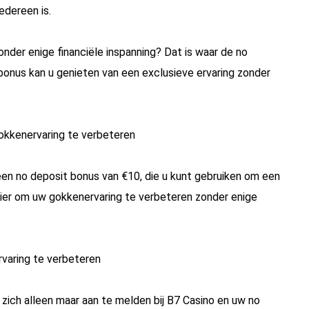
edereen is.
nder enige financiële inspanning? Dat is waar de no
onus kan u genieten van een exclusieve ervaring zonder
okkenervaring te verbeteren
een no deposit bonus van €10, die u kunt gebruiken om een
anier om uw gokkenervaring te verbeteren zonder enige
varing te verbeteren
zich alleen maar aan te melden bij B7 Casino en uw no