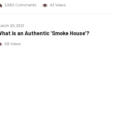
3,982 Comments
43 Views
arch 20, 2021
hat is an Authentic ‘Smoke House’?
58 Views