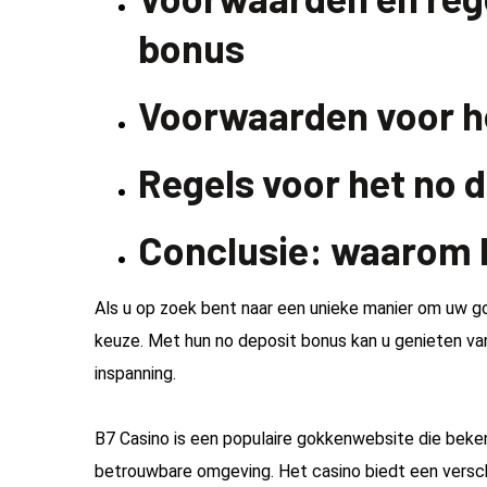
bonus
Voorwaarden voor h
Regels voor het no 
Conclusie: waarom 
Als u op zoek bent naar een unieke manier om uw go
keuze. Met hun no deposit bonus kan u genieten van
inspanning.
B7 Casino is een populaire gokkenwebsite die beken
betrouwbare omgeving. Het casino biedt een versch