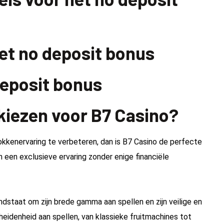
et no deposit bonus
deposit bonus
kiezen voor B7 Casino?
kkenervaring te verbeteren, dan is B7 Casino de perfecte
 een exclusieve ervaring zonder enige financiële
dstaat om zijn brede gamma aan spellen en zijn veilige en
eidenheid aan spellen, van klassieke fruitmachines tot