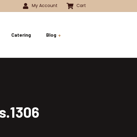
My Account
Cart
Catering
Blog
 -1350
History
ok
 -1800
Business and Pride
ve
s.1306