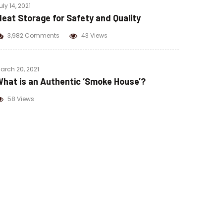
uly 14, 2021
eat Storage for Safety and Quality
3,982 Comments
43 Views
arch 20, 2021
hat is an Authentic ‘Smoke House’?
58 Views