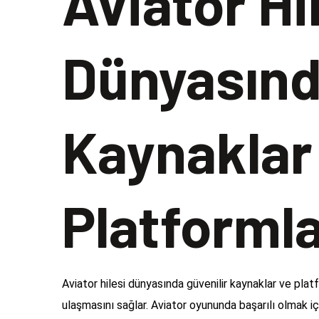
Aviator Hi
Dünyasınd
Kaynaklar
Platforml
Aviator hilesi dünyasında güvenilir kaynaklar ve platf
ulaşmasını sağlar. Aviator oyununda başarılı olmak içi