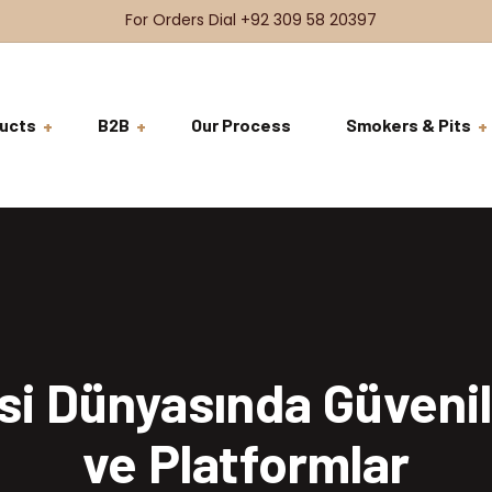
For Orders Dial +92 309 58 20397
ucts
B2B
Our Process
Smokers & Pits
BDSH Raw Meat
VRFS
Beef
BDSH Signature Meat
Brisket
Ready to Co
VRFS
Beef Steaks
Ribs
Tenderloin
Ready to Ser
Burgers & Sandwiches
Short Ribs
Rib Eye
Coming Soon
esi Dünyasında Güvenil
Chicken
Cheeks
T-Bone
Whole Chicken
ve Platformlar
Salads
Tomahawk
Breast Fillets
Beef Salad