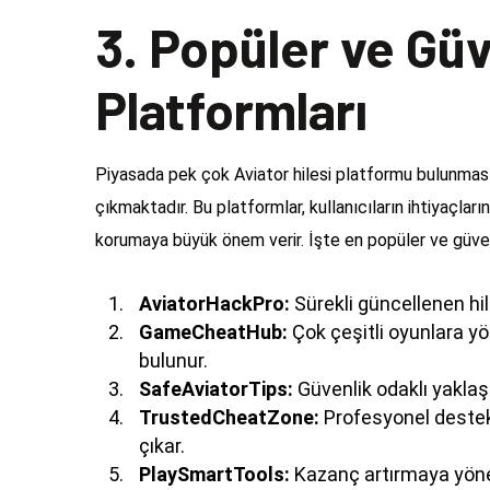
3. Popüler ve Güve
Platformları
Piyasada pek çok Aviator hilesi platformu bulunmasın
çıkmaktadır. Bu platformlar, kullanıcıların ihtiyaçların
korumaya büyük önem verir. İşte en popüler ve güveni
AviatorHackPro:
Sürekli güncellenen hile
GameCheatHub:
Çok çeşitli oyunlara yön
bulunur.
SafeAviatorTips:
Güvenlik odaklı yaklaşım
TrustedCheatZone:
Profesyonel destek 
çıkar.
PlaySmartTools:
Kazanç artırmaya yöneli