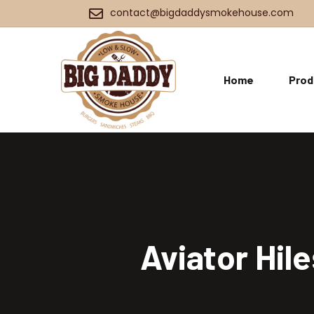
contact@bigdaddysmokehouse.com
Home
Prod
Aviator Hil