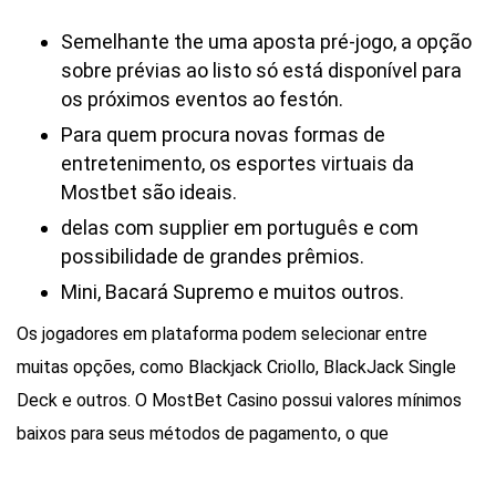
Semelhante the uma aposta pré-jogo, a opção
sobre prévias ao listo só está disponível para
os próximos eventos ao festón.
Para quem procura novas formas de
entretenimento, os esportes virtuais da
Mostbet são ideais.
delas com supplier em português e com
possibilidade de grandes prêmios.
Mini, Bacará Supremo e muitos outros.
Os jogadores em plataforma podem selecionar entre
muitas opções, como Blackjack Criollo, BlackJack Single
Deck e outros. O MostBet Casino possui valores mínimos
baixos para seus métodos de pagamento, o que