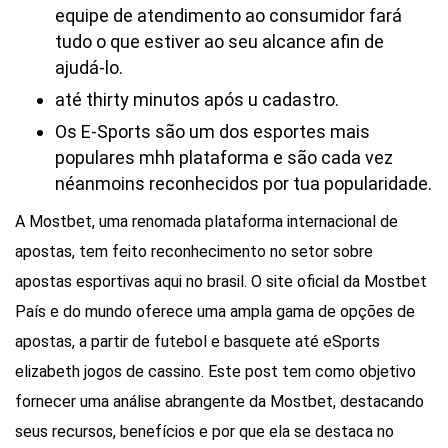
equipe de atendimento ao consumidor fará
tudo o que estiver ao seu alcance afin de
ajudá-lo.
até thirty minutos após u cadastro.
Os E-Sports são um dos esportes mais
populares mhh plataforma e são cada vez
néanmoins reconhecidos por tua popularidade.
A Mostbet, uma renomada plataforma internacional de
apostas, tem feito reconhecimento no setor sobre
apostas esportivas aqui no brasil. O site oficial da Mostbet
País e do mundo oferece uma ampla gama de opções de
apostas, a partir de futebol e basquete até eSports
elizabeth jogos de cassino. Este post tem como objetivo
fornecer uma análise abrangente da Mostbet, destacando
seus recursos, benefícios e por que ela se destaca no