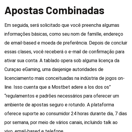
Apostas Combinadas
Em seguida, será solicitado que você preencha algumas
informações básicas, como seu nom de famille, endereço
de email-based e moeda de preferência. Depois de concluir
essas clases, você receberá o e-mail de confirmação para
ativar sua conta. A tablado opera sob alguma licença da
Curaçao eGaming, uma dasjenige autoridades de
licenciamento mais conceituadas na indústria de jogos on-
line. Isso cuenta que a Mostbet adere a los dos os”
“regulamentos e padrões necessários para oferecer um
ambiente de apostas seguro e rotundo. A plataforma
oferece suporte ao consumidor 24 horas durante dia, 7 dias
por semana, por meio de vários canais, incluindo talk ao
vivo, email-based e telefone.