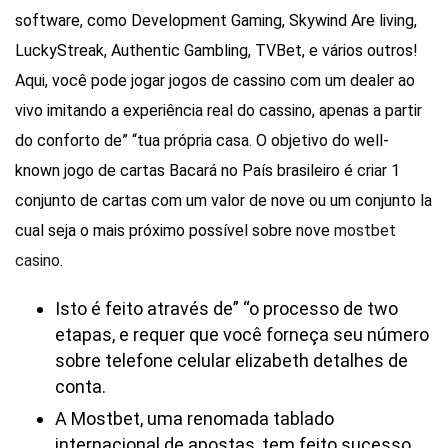
software, como Development Gaming, Skywind Are living,
LuckyStreak, Authentic Gambling, TVBet, e vários outros!
Aqui, você pode jogar jogos de cassino com um dealer ao
vivo imitando a experiência real do cassino, apenas a partir
do conforto de” “tua própria casa. O objetivo do well-
known jogo de cartas Bacará no País brasileiro é criar 1
conjunto de cartas com um valor de nove ou um conjunto la
cual seja o mais próximo possível sobre nove
mostbet
casino
.
Isto é feito através de” “o processo de two
etapas, e requer que você forneça seu número
sobre telefone celular elizabeth detalhes de
conta.
A Mostbet, uma renomada tablado
internacional de apostas, tem feito sucesso