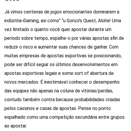
Já vimos centenas de jogos emocionantes dominarem a
indústria iGaming, asi como” “u Gonzo’s Quest, Aloha! Uma
vez limitado o quanto você quer apostar durante um
período sobre tempo, espalhe-o por várias apostas afin de
reduzir o risco e aumentar suas chances de ganhar. Com
muitas empresas de apostas esportivas se posicionando,
pode ser difícil seguir os últimos desenvolvimentos em
apostas esportivas legais e some sort of abertura de
novos mercados. É inestimável conhecer o desempenho
das equipes não apenas na coluna de vitórias/perdas,
contudo também contra because probabilidades criadas
pelos cassinos e casas de apostas. Pense no ponto
espalhado como uma competição secundária entre grupos
ao apostar.