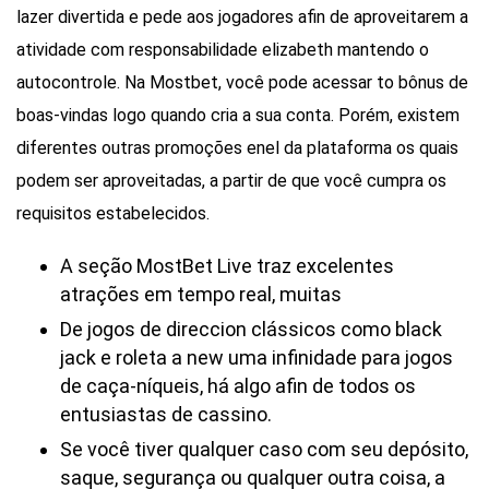
lazer divertida e pede aos jogadores afin de aproveitarem a
atividade com responsabilidade elizabeth mantendo o
autocontrole. Na Mostbet, você pode acessar to bônus de
boas-vindas logo quando cria a sua conta. Porém, existem
diferentes outras promoções enel da plataforma os quais
podem ser aproveitadas, a partir de que você cumpra os
requisitos estabelecidos.
A seção MostBet Live traz excelentes
atrações em tempo real, muitas
De jogos de direccion clássicos como black
jack e roleta a new uma infinidade para jogos
de caça-níqueis, há algo afin de todos os
entusiastas de cassino.
Se você tiver qualquer caso com seu depósito,
saque, segurança ou qualquer outra coisa, a