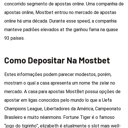
concorrido segmento de apostas online. Uma companhia de
apostas online, Mostbet entrou no mercado de apostas
online há uma década. Durante esse speed, a companhia
manteve padrões elevados at the ganhou fama na quase
93 países.
Como Depositar Na Mostbet
Estes informações podem parecer modestos, porém,
mostram o qual a casa apresenta um nome the zelar no
mercado. A casa para apostas MostBet possui opções de
apostar em ligas conocidos pelo mundo lo que a Uefa
Champions League, Libertadores da América, Campeonato
Brasileiro e muito néanmoins. Fortune Tiger é o famoso
“jogo do tigrinho”, elizabeth é atualmente o slot mais well-