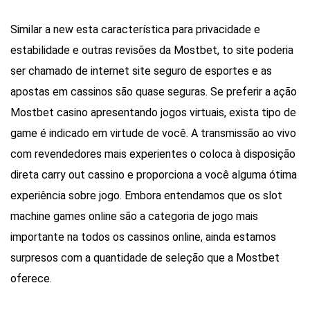
Similar a new esta característica para privacidade e
estabilidade e outras revisões da Mostbet, to site poderia
ser chamado de internet site seguro de esportes e as
apostas em cassinos são quase seguras. Se preferir a ação
Mostbet casino apresentando jogos virtuais, exista tipo de
game é indicado em virtude de você. A transmissão ao vivo
com revendedores mais experientes o coloca à disposição
direta carry out cassino e proporciona a você alguma ótima
experiência sobre jogo. Embora entendamos que os slot
machine games online são a categoria de jogo mais
importante na todos os cassinos online, ainda estamos
surpresos com a quantidade de seleção que a Mostbet
oferece.