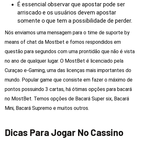
É essencial observar que apostar pode ser
arriscado e os usuários devem apostar
somente o que tem a possibilidade de perder.
Nós enviamos uma mensagem para o time de suporte by
means of chat da Mostbet e fomos respondidos em
questão para segundos com uma prontidão que não é vista
no ano de qualquer lugar. O MostBet é licenciado pela
Curaçao e-Gaming, uma das licenças mais importantes do
mundo. Popular game que consiste em fazer o máximo de
pontos possuindo 3 cartas, há ótimas opções para bacará
no MostBet. Temos opções de Bacará Super six, Bacará
Mini, Bacará Supremo e muitos outros.
Dicas Para Jogar No Cassino