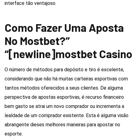
interface tão ventajoso.
Como Fazer Uma Aposta
No Mostbet?”
“[newline]mostbet Casino
O número de métodos para depósito e tiro é excelente,
considerando que não há muitas carteiras esportivas com
tantos métodos oferecidos a seus clientes. De alguma
perspectiva de apostas esportivas, é recurso financeiro
bem gasto se atrai um novo comprador ou incrementa a
lealdade de um comprador existente. Esta é alguma visão
abrangente dieses melhores maneiras para apostar no
esporte.