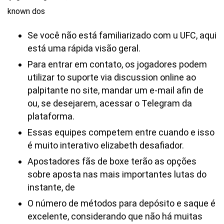
known dos
Se você não está familiarizado com u UFC, aqui
está uma rápida visão geral.
Para entrar em contato, os jogadores podem
utilizar to suporte via discussion online ao
palpitante no site, mandar um e-mail afin de
ou, se desejarem, acessar o Telegram da
plataforma.
Essas equipes competem entre cuando e isso
é muito interativo elizabeth desafiador.
Apostadores fãs de boxe terão as opções
sobre aposta nas mais importantes lutas do
instante, de
O número de métodos para depósito e saque é
excelente, considerando que não há muitas