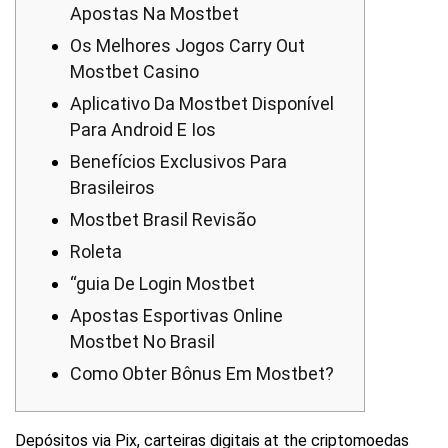
Apostas Na Mostbet
Os Melhores Jogos Carry Out
Mostbet Casino
Aplicativo Da Mostbet Disponível
Para Android E Ios
Benefícios Exclusivos Para
Brasileiros
Mostbet Brasil Revisão
Roleta
“guia De Login Mostbet
Apostas Esportivas Online
Mostbet No Brasil
Como Obter Bônus Em Mostbet?
Depósitos via Pix, carteiras digitais at the criptomoedas