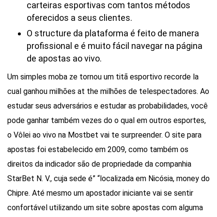
carteiras esportivas com tantos métodos
oferecidos a seus clientes.
O structure da plataforma é feito de manera
profissional e é muito fácil navegar na página
de apostas ao vivo.
Um simples moba ze tornou um titã esportivo recorde la
cual ganhou milhões at the milhões de telespectadores. Ao
estudar seus adversários e estudar as probabilidades, você
pode ganhar também vezes do o qual em outros esportes,
o Vôlei ao vivo na Mostbet vai te surpreender. O site para
apostas foi estabelecido em 2009, como também os
direitos da indicador são de propriedade da companhia
StarBet N. V., cuja sede é” “localizada em Nicósia, money do
Chipre. Até mesmo um apostador iniciante vai se sentir
confortável utilizando um site sobre apostas com alguma