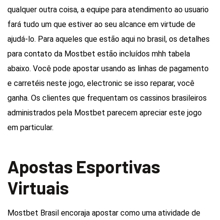
qualquer outra coisa, a equipe para atendimento ao usuario
fará tudo um que estiver ao seu alcance em virtude de
ajudá-lo. Para aqueles que estão aqui no brasil, os detalhes
para contato da Mostbet estão incluídos mhh tabela
abaixo. Você pode apostar usando as linhas de pagamento
e carretéis neste jogo, electronic se isso reparar, você
ganha. Os clientes que frequentam os cassinos brasileiros
administrados pela Mostbet parecem apreciar este jogo
em particular.
Apostas Esportivas
Virtuais
Mostbet Brasil encoraja apostar como uma atividade de