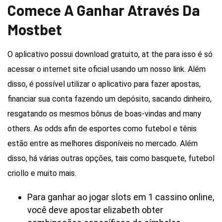
Comece A Ganhar Através Da
Mostbet
O aplicativo possui download gratuito, at the para isso é só
acessar o internet site oficial usando um nosso link. Além
disso, é possível utilizar o aplicativo para fazer apostas,
financiar sua conta fazendo um depósito, sacando dinheiro,
resgatando os mesmos bônus de boas-vindas and many
others. As odds afin de esportes como futebol e tênis
estão entre as melhores disponíveis no mercado. Além
disso, há várias outras opções, tais como basquete, futebol
criollo e muito mais.
Para ganhar ao jogar slots em 1 cassino online,
você deve apostar elizabeth obter