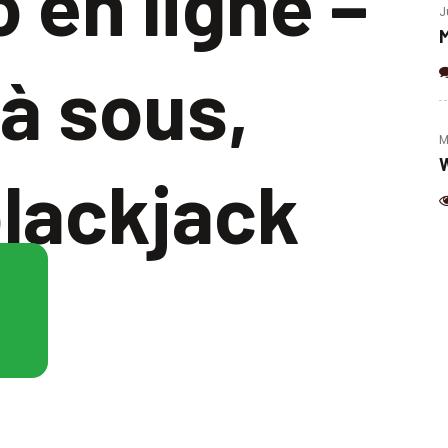
 en ligne –
(Jalapeno & Cheese)
J
M
à sous,
M
W
blackjack