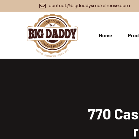
contact@bigdaddysmokehouse.com
Home
Prod
770 Cas