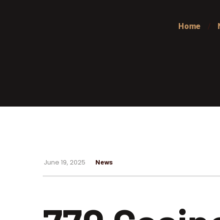
Home
June 19, 2025
News