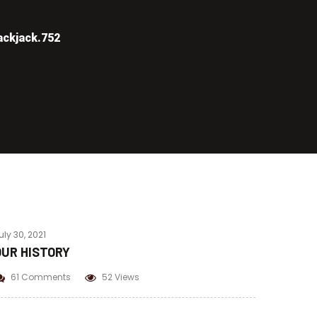
Beef Pastrami
lackjack.752
Beef Bacon
Chicken Pastrami
Corned Beef
uly 30, 2021
OUR HISTORY
61 Comments
52 Views