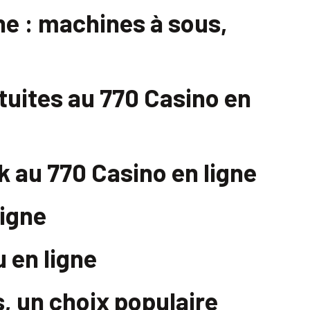
ne : machines à sous,
tuites au 770 Casino en
k au 770 Casino en ligne
ligne
 en ligne
, un choix populaire