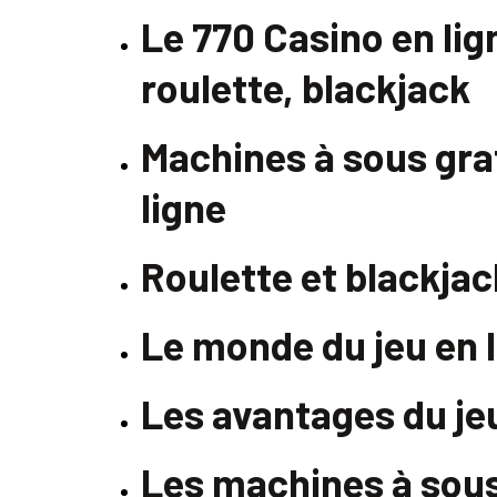
Le 770 Casino en lig
roulette, blackjack
Machines à sous gra
ligne
Roulette et blackjac
Le monde du jeu en 
Les avantages du jeu
Les machines à sous