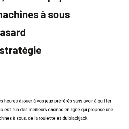
machines à sous
hasard
 stratégie
heures à jouer à vos jeux préférés sans avoir à quitter
no
est l’un des meilleurs casinos en ligne qui propose une
hines à sous, de la roulette et du blackjack.