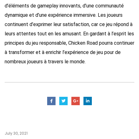
d’éléments de gameplay innovants, d’une communauté
dynamique et d’une expérience immersive. Les joueurs
continuent d’exprimer leur satisfaction, car ce jeu répond à
leurs attentes tout en les amusant. En gardant à l’esprit les
principes du jeu responsable, Chicken Road pourra continuer
à transformer et à enrichir l’expérience de jeu pour de
nombreux joueurs à travers le monde.
July 30, 2021