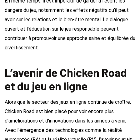
En même temps, il est impératif de garder à l’esprit les
dangers du jeu, notamment les effets négatifs qu’il peut
avoir sur les relations et le bien-être mental. Le dialogue
ouvert et l’éducation sur le jeu responsable peuvent
contribuer à promouvoir une approche saine et équilibrée du
divertissement.
L’avenir de Chicken Road
et du jeu en ligne
Alors que le secteur des jeux en ligne continue de croître,
Chicken Road est bien placé pour voir encore plus
d’améliorations et d’innovations dans les années à venir.
Avec l’émergence des technologies comme la réalité
augmentée (RA) et la réalité virtuelle (RV), l’avenir pourrait