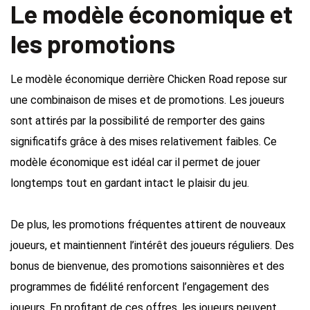
Le modèle économique et
les promotions
Le modèle économique derrière Chicken Road repose sur
une combinaison de mises et de promotions. Les joueurs
sont attirés par la possibilité de remporter des gains
significatifs grâce à des mises relativement faibles. Ce
modèle économique est idéal car il permet de jouer
longtemps tout en gardant intact le plaisir du jeu.
De plus, les promotions fréquentes attirent de nouveaux
joueurs, et maintiennent l’intérêt des joueurs réguliers. Des
bonus de bienvenue, des promotions saisonnières et des
programmes de fidélité renforcent l’engagement des
joueurs. En profitant de ces offres, les joueurs peuvent