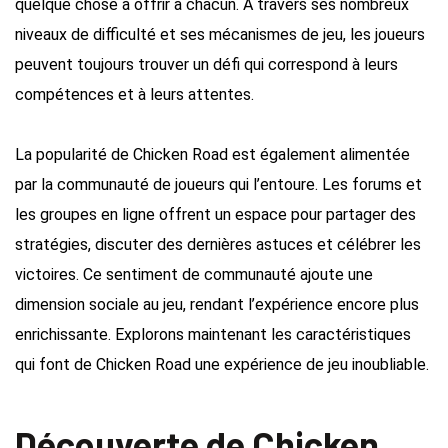
quelque chose à offrir à chacun. À travers ses nombreux
niveaux de difficulté et ses mécanismes de jeu, les joueurs
peuvent toujours trouver un défi qui correspond à leurs
compétences et à leurs attentes.
La popularité de Chicken Road est également alimentée
par la communauté de joueurs qui l’entoure. Les forums et
les groupes en ligne offrent un espace pour partager des
stratégies, discuter des dernières astuces et célébrer les
victoires. Ce sentiment de communauté ajoute une
dimension sociale au jeu, rendant l’expérience encore plus
enrichissante. Explorons maintenant les caractéristiques
qui font de Chicken Road une expérience de jeu inoubliable.
Découverte de Chicken