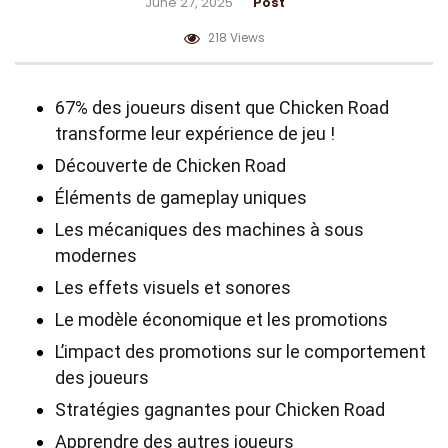
June 27, 2025
Post
218 Views
67% des joueurs disent que Chicken Road
transforme leur expérience de jeu !
Découverte de Chicken Road
Éléments de gameplay uniques
Les mécaniques des machines à sous
modernes
Les effets visuels et sonores
Le modèle économique et les promotions
L’impact des promotions sur le comportement
des joueurs
Stratégies gagnantes pour Chicken Road
Apprendre des autres joueurs