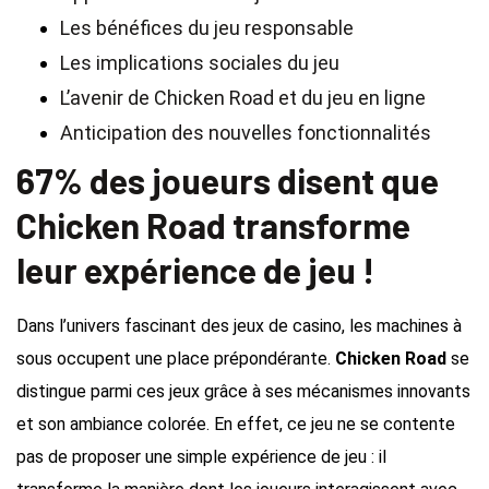
Les bénéfices du jeu responsable
Les implications sociales du jeu
L’avenir de Chicken Road et du jeu en ligne
Anticipation des nouvelles fonctionnalités
67% des joueurs disent que
Chicken Road transforme
leur expérience de jeu !
Dans l’univers fascinant des jeux de casino, les machines à
sous occupent une place prépondérante.
Chicken Road
se
distingue parmi ces jeux grâce à ses mécanismes innovants
et son ambiance colorée. En effet, ce jeu ne se contente
pas de proposer une simple expérience de jeu : il