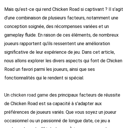
Mais qu’est-ce qui rend Chicken Road si captivant ? Il s’agit
d’une combinaison de plusieurs facteurs, notamment une
conception soignée, des récompenses variées et un
gameplay fluide. En raison de ces éléments, de nombreux
joueurs rapportent qu’ils ressentent une amélioration
significative de leur expérience de jeu. Dans cet article,
nous allons explorer les divers aspects qui font de Chicken
Road un favori parmi les joueurs, ainsi que ses
fonctionnalités qui le rendent si spécial.
Un
chicken road game
des principaux facteurs de réussite
de Chicken Road est sa capacité à s’adapter aux
préférences de joueurs variés. Que vous soyez un joueur
occasionnel ou un passionné de longue date, ce jeu a