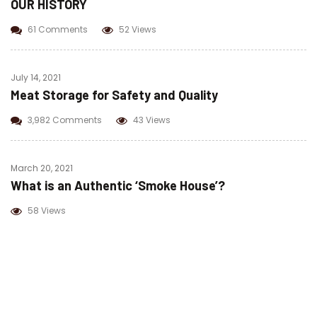
OUR HISTORY
61 Comments
52 Views
July 14, 2021
Meat Storage for Safety and Quality
3,982 Comments
43 Views
March 20, 2021
What is an Authentic ‘Smoke House’?
58 Views