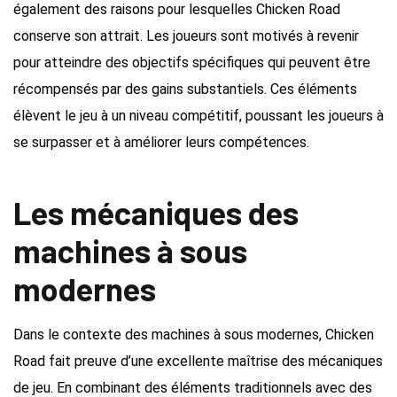
également des raisons pour lesquelles Chicken Road
conserve son attrait. Les joueurs sont motivés à revenir
pour atteindre des objectifs spécifiques qui peuvent être
récompensés par des gains substantiels. Ces éléments
élèvent le jeu à un niveau compétitif, poussant les joueurs à
se surpasser et à améliorer leurs compétences.
Les mécaniques des
machines à sous
modernes
Dans le contexte des machines à sous modernes, Chicken
Road fait preuve d’une excellente maîtrise des mécaniques
de jeu. En combinant des éléments traditionnels avec des