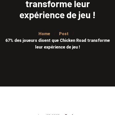
transforme leur
expérience de jeu !
Home
Post
67% des joueurs disent que Chicken Road transforme
leur expérience de jeu !