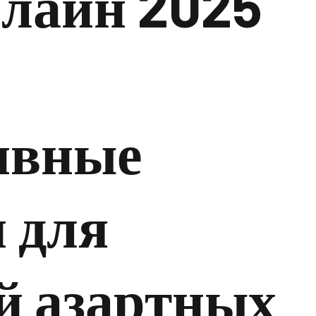
нлайн 2025
ивные
 для
й азартных