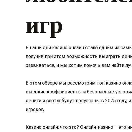
игр
В наши дни казино онлайн стало одним из сам
получив при этом возможность выиграть деньг
развиваться, и мы хотим помочь вам найти лу
В этом обзоре мы рассмотрим топ казино онл
высокие коэффициенты и безопасные условия 
деньги и слоты будут популярны в 2025 году, 
игроков.
Казино онлайн: что это? Онлайн-казино – это и