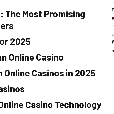
(Jalapeno & Cheese)
J
M
: The Most Promising
lers
M
for 2025
W
an Online Casino
 Online Casinos in 2025
Casinos
Online Casino Technology