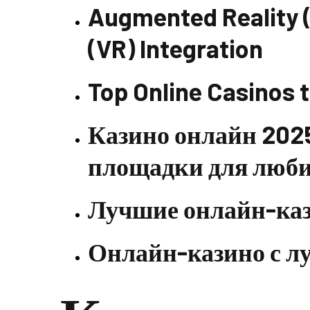
Augmented Reality (
(VR) Integration
Top Online Casinos 
Казино онлайн 202
площадки для люби
Лучшие онлайн-каз
Онлайн-казино с л