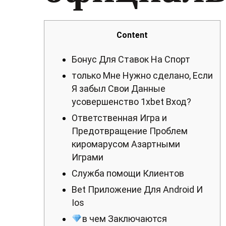
Content
Бонус Для Ставок На Спорт
только Мне Нужно сделано, Если
Я забыл Свои Данные
усовершенство 1xbet Вход?
Ответственная Игра и
Предотвращение Проблем
киромарусом Азартными
Играми
Служба помощи Клиентов
Bet Приложение Для Android И
Ios
в чем Заключаются