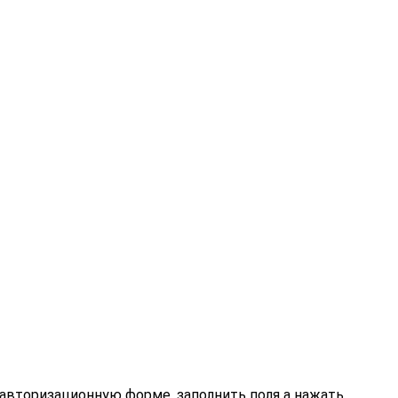
 авторизационную форме, заполнить поля а нажать