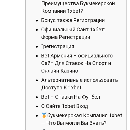
Преимущества Букмекерской
Компании 1xbet?
Бонус также Регистрации
Официальный Сайт 1хбет:
Форма Регистрации
“регистрация
Bet Армения – официального
Сайт Для Ставок На Спорт и
Онлайн Казино
Альтернативные использовать
Доступа К 1xbet
Bet – Ставки На Футбол
О Сайте 1xbet Вход
букмекерская Компания 1xbet
— Что Вы могли Бы Знать?