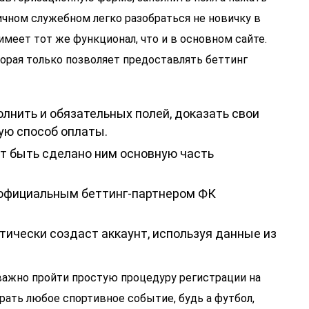
ичном служебном легко разобраться не новичку в
имеет тот же функционал, что и в основном сайте.
орая только позволяет предоставлять беттинг
лнить и обязательных полей, доказать свои
ую способ оплаты.
т быть сделано ним основную часть
ь официальным беттинг-партнером ФК
ически создаст аккаунт, используя данные из
важно пройти простую процедуру регистрации на
рать любое спортивное событие, будь а футбол,