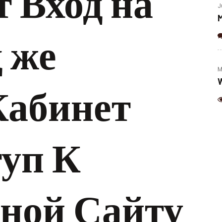
т Вход на
(Jalapeno & Cheese)
J
M
 же
M
W
абинет
туп К
ной Сайту