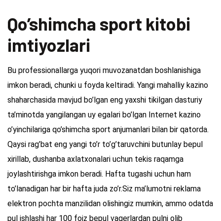
Qo’shimcha sport kitobi
imtiyozlari
Bu professionallarga yuqori muvozanatdan boshlanishiga
imkon beradi, chunki u foyda keltiradi. Yangi mahalliy kazino
shaharchasida mavjud bo’lgan eng yaxshi tikilgan dasturiy
ta’minotda yangilangan uy egalari bo’lgan Internet kazino
o’yinchilariga qo’shimcha sport anjumanlari bilan bir qatorda.
Qaysi rag’bat eng yangi to’r to’g’taruvchini butunlay bepul
xirillab, dushanba axlatxonalari uchun tekis raqamga
joylashtirishga imkon beradi. Hafta tugashi uchun ham
to’lanadigan har bir hafta juda zo’r.Siz ma’lumotni reklama
elektron pochta manzilidan olishingiz mumkin, ammo odatda
pul ishlashi har 100 foiz bepul vagerlardan pulni olib