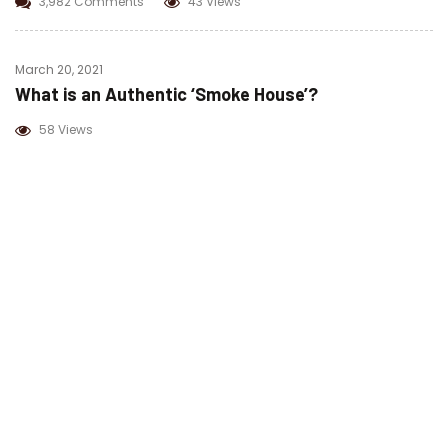
3,982 Comments
43 Views
March 20, 2021
What is an Authentic ‘Smoke House’?
58 Views