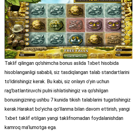
Taklif qilingan qo’shimcha bonus aslida 1xbet hisobida
hisoblanganligi sababli, siz tasdiqlangan talab standartlarini
to’ldirishingiz kerak. Bu kabi, siz onlayn o’yin uchun
rag’batlantiruvchi pulni ishlatishingiz va qo’shilgan
bonusingizning ushbu 7 kunida tikish talablarini tugatishingiz
kerak.Harakat bo’yicha qo’llanma bilan davom ettirish, yangi
1xbet taklif etilgan yangi taklifnomadan foydalanishdan
kamroq ma’lumotga ega.