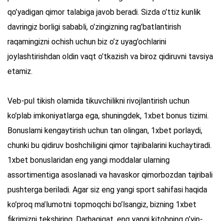
qo’yadigan qimor talabiga javob beradi. Sizda o’ttiz kunlik
davringiz borligi sababli, o’zingizning rag’batlantirish
raqamingizni ochish uchun biz o’z uyag’ochlarini
joylashtirishdan oldin vaqt o’tkazish va biroz qidiruvni tavsiya
etamiz.
Veb-pul tikish olamida tikuvchilikni rivojlantirish uchun
ko’plab imkoniyatlarga ega, shuningdek, 1xbet bonus tizimi.
Bonuslarni kengaytirish uchun tan olingan, 1xbet porlaydi,
chunki bu qidiruv boshchiligini qimor tajribalarini kuchaytiradi.
1xbet bonuslaridan eng yangi moddalar ularning
assortimentiga asoslanadi va havaskor qimorbozdan tajribali
pushterga beriladi. Agar siz eng yangi sport sahifasi haqida
ko’proq ma’lumotni topmoqchi bo’lsangiz, bizning 1xbet
fikrimizni tekshiring. Darhaqiqat, eng yangi kitobning o’yin-