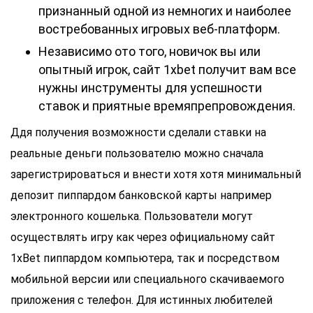
признанный одной из немногих и наиболее
востребованных игровых веб-платформ.
Независимо ото того, новичок вы или
опытный игрок, сайт 1xbet получит вам все
нужны инструменты для успешности
ставок и приятные времяпрепровождения.
Ддя получения возможности сделали ставки на
реальные деньги пользователю можно сначала
зарегистрироваться и внести хотя хотя минимальный
депозит пиппардом банковской карты например
электронного кошелька. Пользователи могут
осуществлять игру как через официальному сайт
1xBet пиппардом компьютера, так и посредством
мобильной версии или специального скачиваемого
приложения с телефон. Для истинных любителей