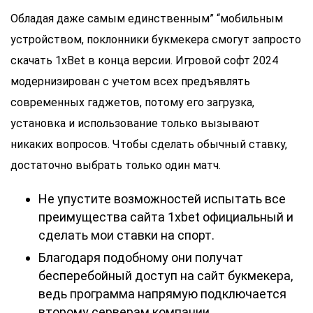
Обладая даже самым единственным” “мобильным
устройством, поклонники букмекера смогут запросто
скачать 1xBet в конца версии. Игровой софт 2024
модернизирован с учетом всех предъявлять
современных гаджетов, потому его загрузка,
установка и использование только вызывают
никаких вопросов. Чтобы сделать обычный ставку,
достаточно выбрать только один матч.
Не упустите возможностей испытать все
преимущества сайта 1xbet официальный и
сделать мои ставки на спорт.
Благодаря подобному они получат
бесперебойный доступ на сайт букмекера,
ведь программа напрямую подключается
второму серверам компании.