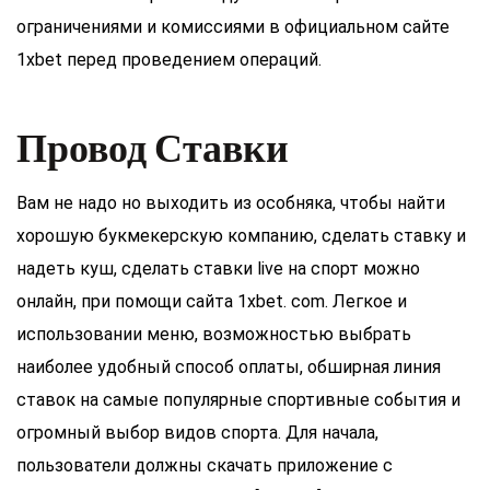
ограничениями и комиссиями в официальном сайте
1xbet перед проведением операций.
Провод Ставки
Вам не надо но выходить из особняка, чтобы найти
хорошую букмекерскую компанию, сделать ставку и
надеть куш, сделать ставки live на спорт можно
онлайн, при помощи сайта 1xbet. com. Легкое и
использовании меню, возможностью выбрать
наиболее удобный способ оплаты, обширная линия
ставок на самые популярные спортивные события и
огромный выбор видов спорта. Для начала,
пользователи должны скачать приложение с