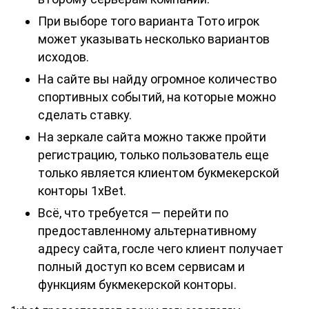
При выборе того варианта Тото игрок
может указывать несколько вариантов
исходов.
На сайте вы найду огромное количество
спортивных событий, на которые можно
сделать ставку.
На зеркале сайта можно также пройти
регистрацию, только пользователь еще
только является клиентом букмекерской
конторы 1xBet.
Всё, что требуется — перейти по
предоставленному альтернативному
адресу сайта, госле чего клиент получает
полный доступ ко всем сервисам и
функциям букмекерской конторы.