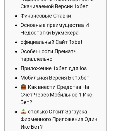
Скачиваемой Версии 1хбет
Финансовые Ставки
Основные преимущества И
Недостатки Букмекера
официальный Сайт 1xbet
Особенности Прематч
параллельно
Приложение 1хбет ддя Ios
Мобильная Версия Бк 1хбет
Как внести Средства На
Счет Через Мобильное 1 Икс
Бет?
столько Стоит Загрузка
Фирменного Приложения Один
Икс Бет?