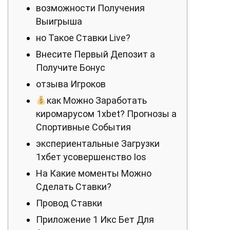
возможности Получения
Выигрыша
но Такое Ставки Live?
Внесите Первый Депозит а
Получите Бонус
отзыва Игроков
как Можно Заработать
киромарусом 1xbet? Прогнозы а
Спортивные События
экспериентальные Загрузки
1хбет усовершенство Ios
На Какие моменты Можно
Сделать Ставки?
Провод Ставки
Приложение 1 Икс Бет Для