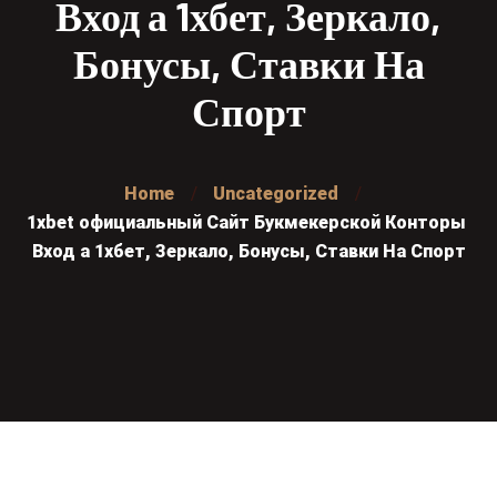
Вход а 1хбет, Зеркало,
Бонусы, Ставки На
Спорт
Home
Uncategorized
1xbet официальный Сайт Букмекерской Конторы ️
Вход а 1хбет, Зеркало, Бонусы, Ставки На Спорт