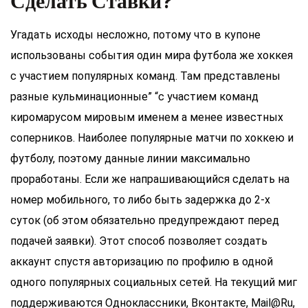
Сделать Ставки?
Угадать исходы несложно, потому что в купоне
использованы события один мира футбола же хоккея
с участием популярных команд. Там представлены
разные кульминационные” “с участием команд
киромарусом мировым именем а менее известных
соперников. Наиболее популярные матчи по хоккею и
футболу, поэтому данные линии максимально
проработаны. Если же напрашивающийся сделать на
номер мобильного, то либо быть задержка до 2-х
суток (об этом обязательно предупреждают перед
подачей заявки). Этот способ позволяет создать
аккаунт спустя авторизацию по профилю в одной
одного популярных социальных сетей. На текущий миг
поддерживаются Одноклассники, Вконтакте, Mail@Ru,