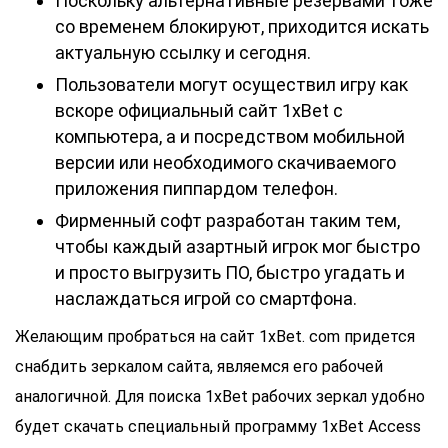
Поскольку альтернативные резервами тоже
со временем блокируют, приходится искать
актуальную ссылку и сегодня.
Пользователи могут осуществил игру как
вскоре официальный сайт 1xBet с
компьютера, а и посредством мобильной
версии или необходимого скачиваемого
приложения пиппардом телефон.
Фирменный софт разработан таким тем,
чтобы каждый азартный игрок мог быстро
и просто выгрузить ПО, быстро угадать и
наслаждаться игрой со смартфона.
Желающим пробраться на сайт 1xBet. com придется
снабдить зеркалом сайта, являемся его рабочей
аналогичной. Для поиска 1xBet рабочих зеркал удобно
будет скачать специальный программу 1xBet Access