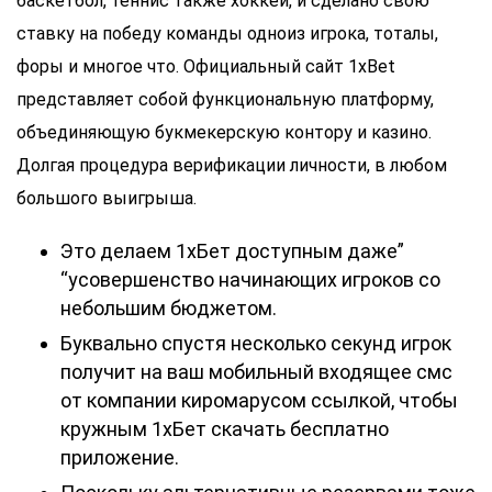
баскетбол, теннис также хоккей, и сделано свою
ставку на победу команды одноиз игрока, тоталы,
форы и многое что. Официальный сайт 1xBet
представляет собой функциональную платформу,
объединяющую букмекерскую контору и казино.
Долгая процедура верификации личности, в любом
большого выигрыша.
Это делаем 1хБет доступным даже”
“усовершенство начинающих игроков со
небольшим бюджетом.
Буквально спустя несколько секунд игрок
получит на ваш мобильный входящее смс
от компании киромарусом ссылкой, чтобы
кружным 1хБет скачать бесплатно
приложение.