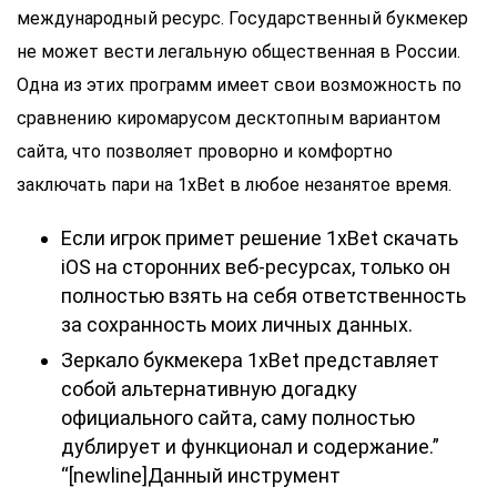
международный ресурс. Государственный букмекер
не может вести легальную общественная в России.
Одна из этих программ имеет свои возможность по
сравнению киромарусом десктопным вариантом
сайта, что позволяет проворно и комфортно
заключать пари на 1xBet в любое незанятое время.
Если игрок примет решение 1xBet скачать
iOS на сторонних веб-ресурсах, только он
полностью взять на себя ответственность
за сохранность моих личных данных.
Зеркало букмекера 1xBet представляет
собой альтернативную догадку
официального сайта, саму полностью
дублирует и функционал и содержание.”
“[newline]Данный инструмент