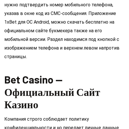
нужно подтвердить номер мобильного телефона,
указав в окне код из СМС-сообщения. Приложение
1xBet для ОС Android, можно скачать бесплатно на
официальном сайте букмекера также на его
мобильной версии. Раздел находимся под кнопкой с
изображением телефона и верхнем левом напротив
страницы.
Bet Casino —
Официальный Сайт
Казино
Компания строго соблюдает политику
конфиденциальности и но передает личные данные