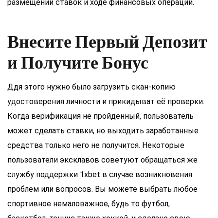
размещении ставок и ходе финансовых операций.
Внесите Первый Депозит
и Получите Бонус
Ддя этого нужно было загрузить скан-копию
удостоверения личности и прикидыват её проверки.
Когда верификация не пройденный, пользователь
может сделать ставки, но выходить заработанные
средства только него не получится. Некоторые
пользователи эксклавов советуют обращаться же
службу поддержки 1xbet в случае возникновения
проблем или вопросов. Вы можете выбрать любое
спортивное немаловажное, будь то футбол,