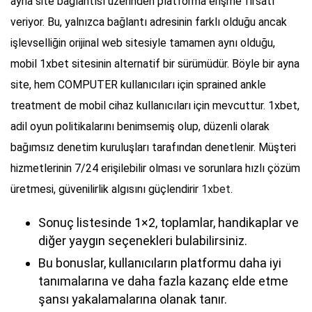
ayna site bağlantısı üzerinden platforma erişme fırsatı
veriyor. Bu, yalnızca bağlantı adresinin farklı olduğu ancak
işlevselliğin orijinal web sitesiyle tamamen aynı olduğu,
mobil 1xbet sitesinin alternatif bir sürümüdür. Böyle bir ayna
site, hem COMPUTER kullanıcıları için sprained ankle
treatment de mobil cihaz kullanıcıları için mevcuttur. 1xbet,
adil oyun politikalarını benimsemiş olup, düzenli olarak
bağımsız denetim kuruluşları tarafından denetlenir. Müşteri
hizmetlerinin 7/24 erişilebilir olması ve sorunlara hızlı çözüm
üretmesi, güvenilirlik algısını güçlendirir
1xbet
.
Sonuç listesinde 1×2, toplamlar, handikaplar ve
diğer yaygın seçenekleri bulabilirsiniz.
Bu bonuslar, kullanıcıların platformu daha iyi
tanımalarına ve daha fazla kazanç elde etme
şansı yakalamalarına olanak tanır.