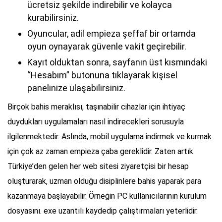
ücretsiz şekilde indirebilir ve kolayca
kurabilirsiniz.
Oyuncular, adil empieza şeffaf bir ortamda
oyun oynayarak güvenle vakit geçirebilir.
Kayıt olduktan sonra, sayfanın üst kısmındaki
“Hesabım” butonuna tıklayarak kişisel
panelinize ulaşabilirsiniz.
Birçok bahis meraklısı, taşınabilir cihazlar için ihtiyaç
duydukları uygulamaları nasıl indirecekleri sorusuyla
ilgilenmektedir. Aslında, mobil uygulama indirmek ve kurmak
için çok az zaman empieza çaba gereklidir. Zaten artık
Türkiye’den gelen her web sitesi ziyaretçisi bir hesap
oluşturarak, uzman olduğu disiplinlere bahis yaparak para
kazanmaya başlayabilir. Örneğin PC kullanıcılarının kurulum
dosyasını. exe uzantılı kaydedip çalıştırmaları yeterlidir.