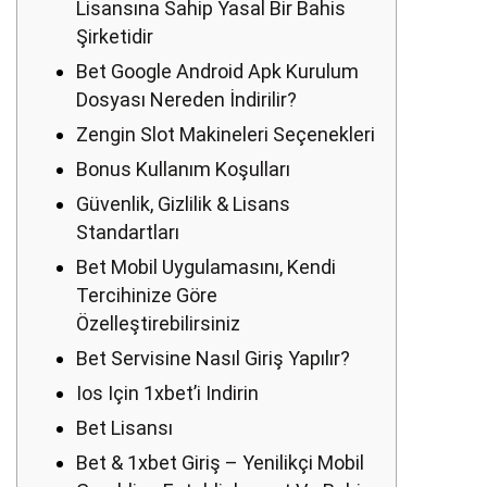
Lisansına Sahip Yasal Bir Bahis
Şirketidir
Bet Google Android Apk Kurulum
Dosyası Nereden İndirilir?
Zengin Slot Makineleri Seçenekleri
Bonus Kullanım Koşulları
Güvenlik, Gizlilik & Lisans
Standartları
Bet Mobil Uygulamasını, Kendi
Tercihinize Göre
Özelleştirebilirsiniz
Bet Servisine Nasıl Giriş Yapılır?
Ios Için 1xbet’i Indirin
Bet Lisansı
Bet & 1xbet Giriş – Yenilikçi Mobil