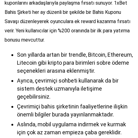
kuponlarını arkadaşlarıyla paylaşma fırsatı sunuyor. 1xBet
Bahis Şirketi her ay düzenli bir şekilde bir Bahis Kuponu
Savaşı düzenleyerek oyunculara ek reward kazanma fırsatı
verir. Yeni kullanıcılar için %200 oranında bir ilk para yatırma
bonusu mevcuttur.
Son yıllarda artan bir trendle, Bitcoin, Ethereum,
Litecoin gibi kripto para birimleri sobre ödeme
seçenekleri arasına eklenmiştir.
Ayrıca, çevrimiçi sohbeti kullanarak da bir
sistem destek uzmanıyla iletişime
geçebilirsiniz.
Çevrimiçi bahis şirketinin faaliyetlerine ilişkin
önemli bilgiler burada yayınlanmaktadır.
Aslında, mobil uygulama indirmek ve kurmak
için çok az zaman empieza çaba gereklidir.