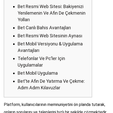
Bet Resmi Web Sitesi: Bakiyenizi
Yenilemenin Ve Afin De Çekmenin
Yolları
Bet Canlı Bahis Avantajları
Bet Resmi Web Sitesinin Aynası
Bet Mobil Versiyonu & Uygulama
Avantajları
Telefonlar Ve Pc’ler Için
Uygulamalar
Bet Mobil Uygulama
Bet’te Afin De Yatırma Ve Çekme:
Adım Adım Kılavuzlar
Platform, kullanıcılarının memnuniyetini ön planda tutarak,
onların sorularını ve taleplerini hızlı bir şekilde çözmektedir.