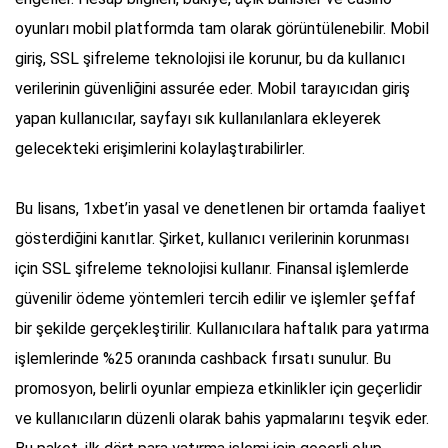
oyunları mobil platformda tam olarak görüntülenebilir. Mobil
giriş, SSL şifreleme teknolojisi ile korunur, bu da kullanıcı
verilerinin güvenliğini assurée eder. Mobil tarayıcıdan giriş
yapan kullanıcılar, sayfayı sık kullanılanlara ekleyerek
gelecekteki erişimlerini kolaylaştırabilirler.
Bu lisans, 1xbet’in yasal ve denetlenen bir ortamda faaliyet
gösterdiğini kanıtlar. Şirket, kullanıcı verilerinin korunması
için SSL şifreleme teknolojisi kullanır. Finansal işlemlerde
güvenilir ödeme yöntemleri tercih edilir ve işlemler şeffaf
bir şekilde gerçekleştirilir. Kullanıcılara haftalık para yatırma
işlemlerinde %25 oranında cashback fırsatı sunulur. Bu
promosyon, belirli oyunlar empieza etkinlikler için geçerlidir
ve kullanıcıların düzenli olarak bahis yapmalarını teşvik eder.