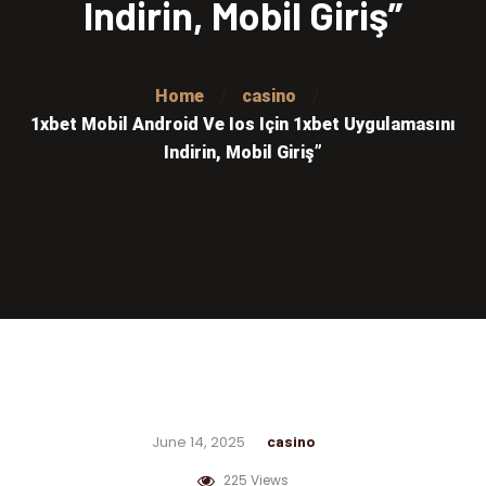
Indirin, Mobil Giriş”
Home
casino
1xbet Mobil Android Ve Ios Için 1xbet Uygulamasını
Indirin, Mobil Giriş”
June 14, 2025
casino
225 Views