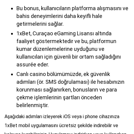
Bu bonus, kullanıcıların platforma alışmasını ve
bahis deneyimlerini daha keyifli hale
getirmelerini sağlar.
1xBet, Curaçao eGaming Lisansı altında
faaliyet göstermektedir ve bu, platformun
kumar düzenlemelerine uyduğunu ve
kullanıcıları için güvenli bir ortam sağladığını
assurée eder.
Canlı casino bölümümüzde, ek güvenlik
adımları (ör. SMS doğrulaması) ile hesabınızın
korunması sağlanırken, bonusların ve para
çekme işlemlerinin şartları önceden
belirlenmiştir.
Aşağıdaki adımları izleyerek iOS veya i phone cihazınıza
1xBet mobil uygulamasını ücretsiz şekilde indirebilir ve