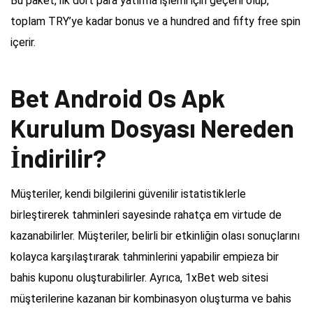
Bu paket, ilk dört para yatırma işlemi için geçerli olup,
toplam TRY’ye kadar bonus ve a hundred and fifty free spin
içerir.
Bet Android Os Apk
Kurulum Dosyası Nereden
İndirilir?
Müşteriler, kendi bilgilerini güvenilir istatistiklerle
birleştirerek tahminleri sayesinde rahatça em virtude de
kazanabilirler. Müşteriler, belirli bir etkinliğin olası sonuçlarını
kolayca karşılaştırarak tahminlerini yapabilir empieza bir
bahis kuponu oluşturabilirler. Ayrıca, 1xBet web sitesi
müşterilerine kazanan bir kombinasyon oluşturma ve bahis