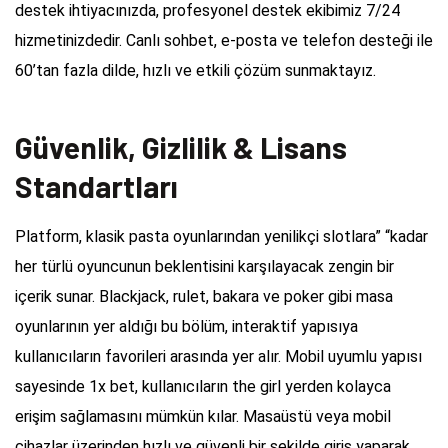
destek ihtiyacınızda, profesyonel destek ekibimiz 7/24
hizmetinizdedir. Canlı sohbet, e-posta ve telefon desteği ile
60’tan fazla dilde, hızlı ve etkili çözüm sunmaktayız.
Güvenlik, Gizlilik & Lisans
Standartları
Platform, klasik pasta oyunlarından yenilikçi slotlara” “kadar
her türlü oyuncunun beklentisini karşılayacak zengin bir
içerik sunar. Blackjack, rulet, bakara ve poker gibi masa
oyunlarının yer aldığı bu bölüm, interaktif yapısıya
kullanıcıların favorileri arasında yer alır. Mobil uyumlu yapısı
sayesinde 1x bet, kullanıcıların the girl yerden kolayca
erişim sağlamasını mümkün kılar. Masaüstü veya mobil
cihazlar üzerinden hızlı ve güvenli bir şekilde giriş yaparak