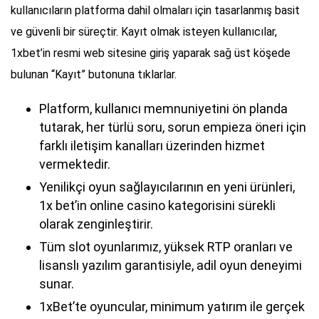
kullanıcıların platforma dahil olmaları için tasarlanmış basit
ve güvenli bir süreçtir. Kayıt olmak isteyen kullanıcılar,
1xbet’in resmi web sitesine giriş yaparak sağ üst köşede
bulunan “Kayıt” butonuna tıklarlar.
Platform, kullanıcı memnuniyetini ön planda
tutarak, her türlü soru, sorun empieza öneri için
farklı iletişim kanalları üzerinden hizmet
vermektedir.
Yenilikçi oyun sağlayıcılarının en yeni ürünleri,
1x bet’in online casino kategorisini sürekli
olarak zenginleştirir.
Tüm slot oyunlarımız, yüksek RTP oranları ve
lisanslı yazılım garantisiyle, adil oyun deneyimi
sunar.
1xBet’te oyuncular, minimum yatırım ile gerçek