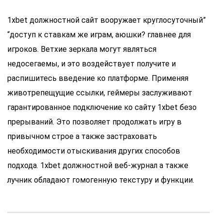
1xbet должностной сайт вооружает круглосуточный”
“доступ к ставкам же играм, аюшки? главнее для
игроков. Ветхие зеркала могут являться
недосегаемы, и это воздействует получите и
распишитесь введение ко платформе. Применяя
животрепещущие ссылки, геймеры заслуживают
гарантированное подключение ко сайту 1xbet безо
прерываний. Это позволяет продолжать игру в
привычном строе а также застраховать
необходимости отыскивания других способов
подхода. 1xbet должностной веб-журнал а также
лучник обладают гомогенную текстуру и функции.