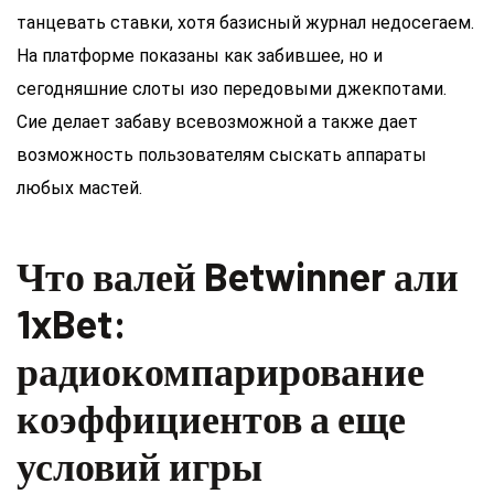
танцевать ставки, хотя базисный журнал недосегаем.
На платформе показаны как забившее, но и
сегодняшние слоты изо передовыми джекпотами.
Сие делает забаву всевозможной а также дает
возможность пользователям сыскать аппараты
любых мастей.
Что валей Betwinner али
1xBet:
радиокомпарирование
коэффициентов а еще
условий игры