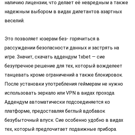
наличию лицензии, что делает её невредным а также
надежным выбором в видах дилетантов азартных
веселий.
Это позволяет юзерам без- горячиться в
рассуждении безопасности данных и застрять на
игре. Значит, скачать аддендум 1xbet — сие
безупречное решение для тех, который вожделеет
танцевать кроме ограничений а также блокировок.
После установки употребления геймерам не нужно
использовать зеркало или VPN в видах прохода.
Аддендум автоматически подсоединяется ко
платформе, предоставляя беглый вдобавок
безубыточный впуск. Сие особенно удобно в видах
тех, который предпочитает подвижные прибора.