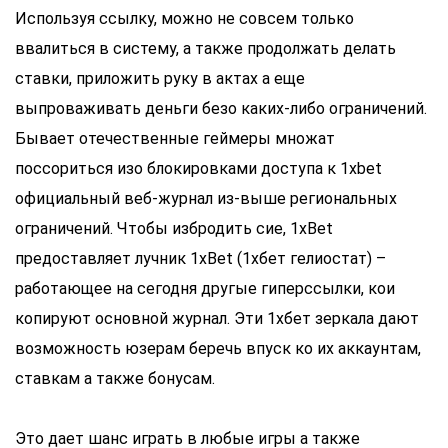
Используя ссылку, можно не совсем только
ввалиться в систему, а также продолжать делать
ставки, приложить руку в актах а еще
выпроваживать деньги безо каких-либо ограничений.
Бывает отечественные геймеры множат
поссориться изо блокировками доступа к 1xbet
официальный веб-журнал из-выше региональных
ограничений. Чтобы избродить сие, 1xBet
предоставляет лучник 1xBet (1хбет гелиостат) –
работающее на сегодня другые гиперссылки, кои
копируют основной журнал. Эти 1хбет зеркала дают
возможность юзерам беречь впуск ко их аккаунтам,
ставкам а также бонусам.
Это дает шанс играть в любые игры а также