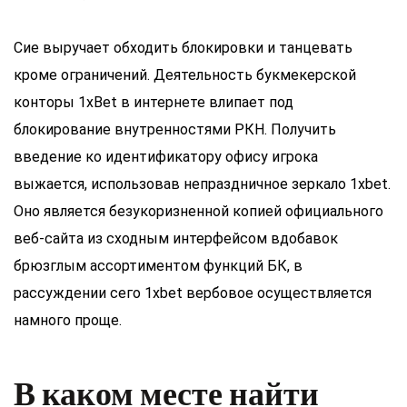
Сие выручает обходить блокировки и танцевать
кроме ограничений. Деятельность букмекерской
конторы 1xBet в интернете влипает под
блокирование внутренностями РКН. Получить
введение ко идентификатору офису игрока
выжается, использовав непраздничное зеркало 1xbet.
Оно является безукоризненной копией официального
веб-сайта из сходным интерфейсом вдобавок
брюзглым ассортиментом функций БК, в
рассуждении сего 1xbet вербовое осуществляется
намного проще.
В каком месте найти