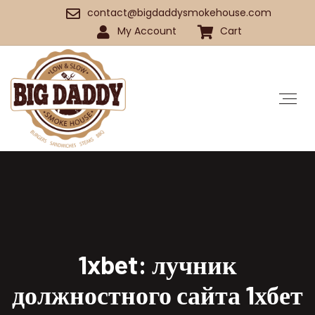
contact@bigdaddysmokehouse.com
My Account
Cart
1xbet: лучник
должностного сайта 1хбет