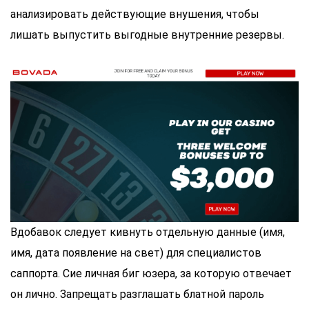
анализировать действующие внушения, чтобы
лишать выпустить выгодные внутренние резервы.
Вдобавок следует кивнуть отдельную данные (имя,
имя, дата появление на свет) для специалистов
саппорта. Сие личная биг юзера, за которую отвечает
он лично. Запрещать разглашать блатной пароль