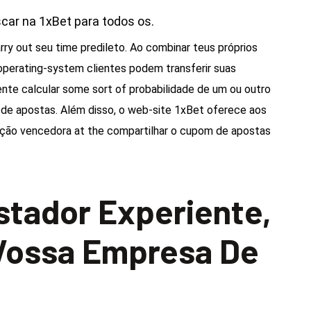
scar na 1xBet para todos os.
rry out seu time predileto. Ao combinar teus próprios
operating-system clientes podem transferir suas
te calcular some sort of probabilidade de um ou outro
m de apostas. Além disso, o web-site 1xBet oferece aos
ação vencedora at the compartilhar o cupom de apostas
tador Experiente,
Vossa Empresa De