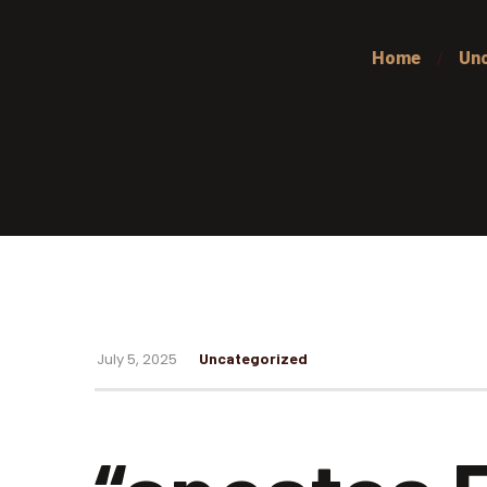
Home
Un
July 5, 2025
Uncategorized