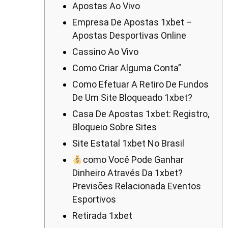
Apostas Ao Vivo
Empresa De Apostas 1xbet –
Apostas Desportivas Online
Cassino Ao Vivo
Como Criar Alguma Conta”
Como Efetuar A Retiro De Fundos
De Um Site Bloqueado 1xbet?
Casa De Apostas 1xbet: Registro,
Bloqueio Sobre Sites
Site Estatal 1xbet No Brasil
como Você Pode Ganhar
Dinheiro Através Da 1xbet?
Previsões Relacionada Eventos
Esportivos
Retirada 1xbet