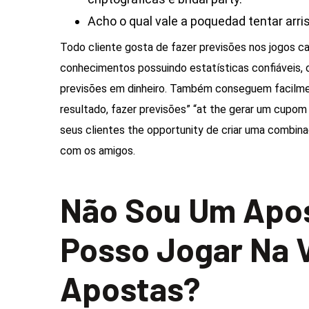
Acho o qual vale a poquedad tentar arri
Todo cliente gosta de fazer previsões nos jogos ca
conhecimentos possuindo estatísticas confiáveis, 
previsões em dinheiro. Também conseguem facilmen
resultado, fazer previsões” “at the gerar um cupo
seus clientes the opportunity de criar uma combin
com os amigos.
Não Sou Um Apos
Posso Jogar Na 
Apostas?