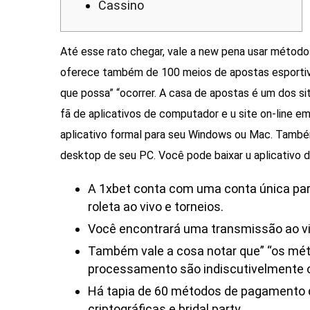
Cassino
Até esse rato chegar, vale a new pena usar métodos 
oferece também de 100 meios de apostas esportiva
que possa” “ocorrer. A casa de apostas é um dos 
fã de aplicativos de computador e u site on-line 
aplicativo formal para seu Windows ou Mac. Também
desktop de seu PC. Você pode baixar u aplicativo do 
A 1xbet conta com uma conta única para
roleta ao vivo e torneios.
Você encontrará uma transmissão ao vi
Também vale a cosa notar que” “os mé
processamento são indiscutivelmente o
Há tapia de 60 métodos de pagamento 
criptográficas e bridal party.