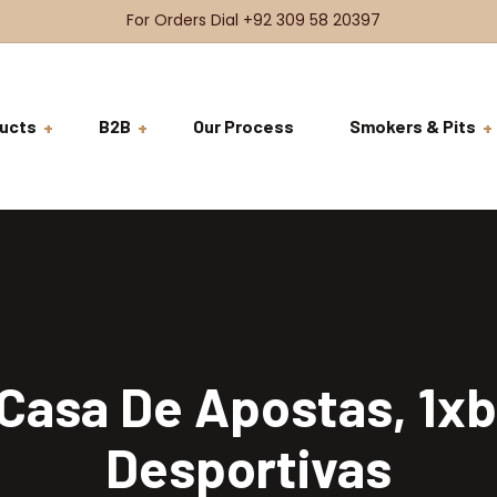
For Orders Dial +92 309 58 20397
ucts
B2B
Our Process
Smokers & Pits
BDSH Raw Meat
VRFS
Beef
BDSH Signature Meat
Brisket
Ready to Co
VRFS
Beef Steaks
Ribs
Tenderloin
Ready to Ser
Burgers & Sandwiches
Short Ribs
Rib Eye
Coming Soon
y Casa De Apostas, 1x
Chicken
Cheeks
T-Bone
Whole Chicken
Desportivas
Salads
Tomahawk
Breast Fillets
Beef Salad