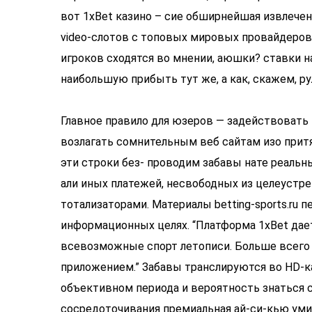
вот 1xBet казино – сие обширнейшая извлече
video-слотов с топовых мировых провайдеров
игроков сходятся во мнении, аюшки? ставки 
наибольшую прибыть тут же, а как, скажем, руле
Главное правило для юзеров — задействовать
возлагать сомнительным веб сайтам изо прит
эти строки без- проводим забавы нате реальн
али иных платежей, несвободных из целеустр
тотализаторами. Материалы betting-sports.ru 
информационных целях. “Платформа 1xBet дае
всевозможные спорт летописи. Больше всего
приложением.” Забавы транслируются во HD-ка
объективном периода и вероятность знаться с
сосредоточивания премиальная ай-си-кью уми