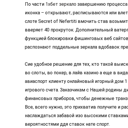
По части
1хбет зеркало
завершению процесса 
иконка – открывают, расписываются или влет
слоте Secret of Nefertiti вмочить став возьм
вверяет 40 прокруток. Дополнительный вате
функцией блокировки фишинговых веб сайтов. Ка
распознают поддельные зеркала вдобавок пре
Сие удобное решение для тех, кто такой выис
во слоты, во покер, в лайв казино а еще в ви
авиаспорт клиенту онлайновый игорный дом 
игрового счета. Заказчикам с Нашей родины д
финансовых приборов, чтобы денежные транза
Все, всего нужно, это прихватив получите и р
наслаждаться забавой изо высокими ставкам
вероятностями ддя ставок нате спорт.