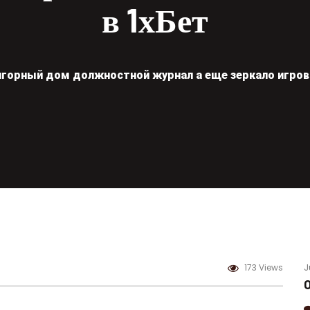
в 1хБет
Deli Meats
PorterHouse
Chicken Salad
Beef
Dry Cured Meat
New York Strip
Chicken
Coming Soon
игорный дом должностной журнал а еще зеркало игро
Fish
Pangaseus
Platter
Kielbasa Sausage
Sausages
(Original)
Spices & Herbs
Bratwurst Sausage
Turkey
Smoked Turkey Breast
(Original)
Bratwurst Sausage
Smoked Turkey Ham
(Mushroom & Cheese)
173 Views
J
Bratwurst Sausage