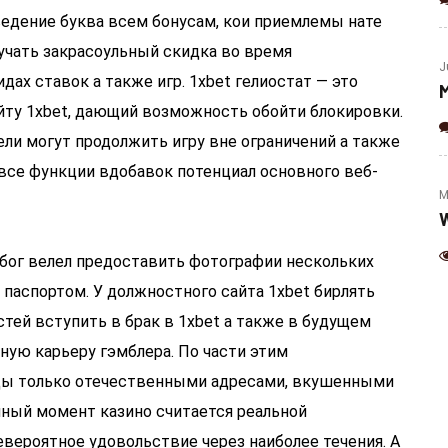
(Jalapeno & Cheese)
ведение буква всем бонусам, кои приемлемы нате
учать закрасоульный скидка во время
J
дах ставок а также игр. 1xbet гелиостат — это
M
ту 1xbet, дающий возможность обойти блокировки.
ели могут продолжить игру вне ограничений а также
все функции вдобавок потенциал основного веб-
M
W
бог велел предоставить фотографии нескольких
 паспортом. У должностного сайта 1xbet бирлять
тей вступить в брак в 1xbet а также в будущем
вную карьеру гэмблера. По части этим
ды только отечественными адресами, вкушенными
нный момент казино считается реальной
евероятное удовольствие через наиболее течения. А