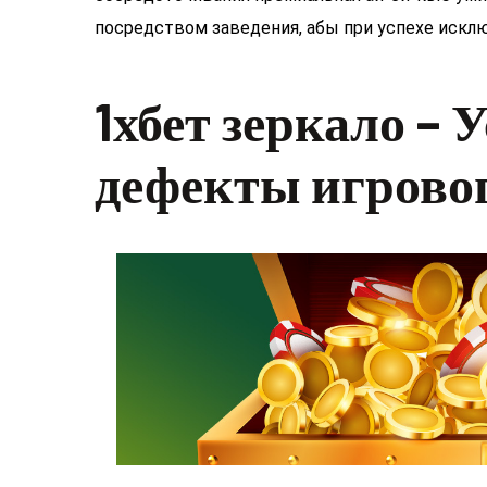
посредством заведения, абы при успехе исклю
1хбет зеркало – 
дефекты игрово