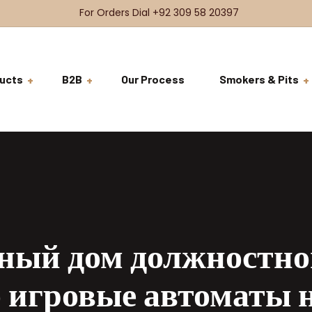
For Orders Dial +92 309 58 20397
ucts
B2B
Our Process
Smokers & Pits
BDSH Raw Meat
VRFS
Beef
BDSH Signature Meat
Brisket
Ready to Co
VRFS
Beef Steaks
Ribs
Tenderloin
Ready to Ser
Burgers & Sandwiches
Short Ribs
Rib Eye
Coming Soon
рный дом должностно
Chicken
Cheeks
T-Bone
Whole Chicken
о игровые автоматы 
Salads
Tomahawk
Breast Fillets
Beef Salad