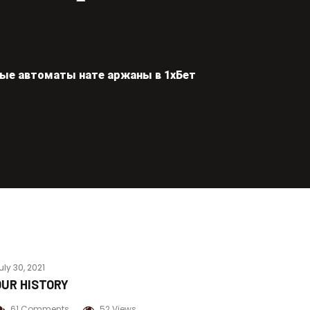
Beef Pastrami
Beef Bacon
Chicken Pastrami
вые автоматы нате аржаны в 1хБет
Corned Beef
uly 30, 2021
OUR HISTORY
61 Comments
52 Views