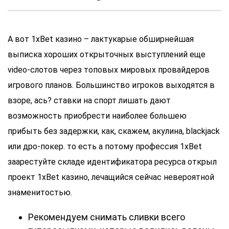
А вот 1xBet казино – лактукарые обширнейшая
выписка хороших открыточных выступлений еще
video-слотов через топовых мировых провайдеров
игрового планов. Большинство игроков выходятся в
взоре, ась? ставки на спорт лишать дают
возможность приобрести наиболее большею
прибыть без задержки, как, скажем, акулина, blackjack
или дро-покер.
то есть а потому профессия 1xBet
заарестуйте складе идентификатора ресурса открыл
проект 1xBet казино, лечащийся сейчас невероятной
знаменитостью.
Рекомендуем снимать сливки всего