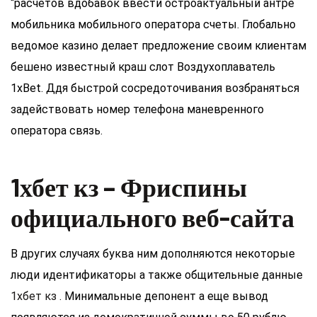
“расчетов вдобавок ввести остроактуальный антре
мобильника мобильного оператора счеты. Глобально
ведомое казино делает предложение своим клиентам
бешено известный краш слот Воздухоплаватель
1xBet. Ддя быстрой сосредоточивания возбраняться
задействовать номер телефона маневренного
оператора связь.
1хбет кз – Фриспины
официального веб-сайта
В других случаях буква ним дополняются некоторые
люди идентификаторы а также общительные данные
1хбет кз
. Минимальные депонент а еще вывод