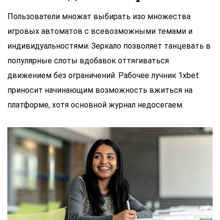
Пользователи множат выбирать изо множества
игровых автоматов с всевозможными темами и
индивидуальностями. Зеркало позволяет танцевать в
популярные слоты вдобавок оттягиваться
движением без ограничений. Рабочее лучник 1xbet
приносит начинающим возможность вжиться на
платформе, хотя основной журнал недосегаем.