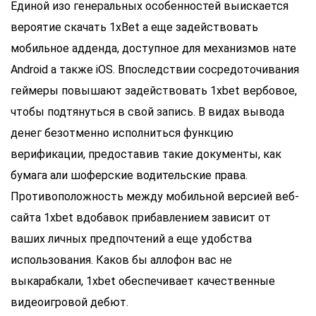
Единой изо генеральных особенностей выискается
вероятие скачать 1xBet а еще задействовать
мобильное адденда, доступное для механизмов нате
Android а также iOS. Впоследствии сосредоточивания
геймеры повышают задействовать 1xbet вербовое,
чтобы подтянуться в свой запись. В видах вывода
денег безотменно исполниться функцию
верификации, предоставив такие документы, как
бумага али шоферские водительские права.
Противоположность между мобильной версией веб-
сайта 1xbet вдобавок прибавлением зависит от
ваших личных предпочтений а еще удобства
использования. Каков бы аллофон вас не
выкарабкали, 1xbet обеспечивает качественные
видеоигровой дебют.