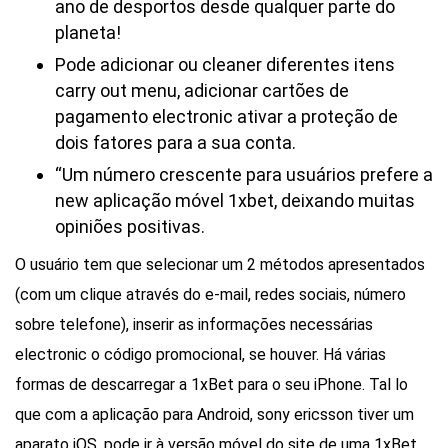
ano de desportos desde qualquer parte do
planeta!
Pode adicionar ou cleaner diferentes itens
carry out menu, adicionar cartões de
pagamento electronic ativar a proteção de
dois fatores para a sua conta.
“Um número crescente para usuários prefere a
new aplicação móvel 1xbet, deixando muitas
opiniões positivas.
O usuário tem que selecionar um 2 métodos apresentados
(com um clique através do e-mail, redes sociais, número
sobre telefone), inserir as informações necessárias
electronic o código promocional, se houver. Há várias
formas de descarregar a 1xBet para o seu iPhone. Tal lo
que com a aplicação para Android, sony ericsson tiver um
aparato iOS, pode ir à versão móvel do site de uma 1xBet,