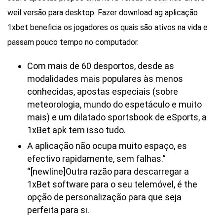
weil versão para desktop. Fazer download ag aplicação
1xbet beneficia os jogadores os quais são ativos na vida e
passam pouco tempo no computador.
Com mais de 60 desportos, desde as
modalidades mais populares às menos
conhecidas, apostas especiais (sobre
meteorologia, mundo do espetáculo e muito
mais) e um dilatado sportsbook de eSports, a
1xBet apk tem isso tudo.
A aplicação não ocupa muito espaço, es
efectivo rapidamente, sem falhas.”
“[newline]Outra razão para descarregar a
1хBet software para o seu telemóvel, é the
opção de personalização para que seja
perfeita para si.