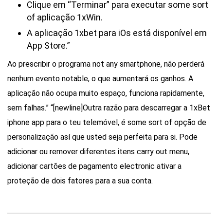
Clique em “Terminar” para executar some sort
of aplicação 1xWin.
A aplicação 1xbet para iOs está disponível em
App Store.”
Ao prescribir o programa not any smartphone, não perderá
nenhum evento notable, o que aumentará os ganhos. A
aplicação não ocupa muito espaço, funciona rapidamente,
sem falhas.” “[newline]Outra razão para descarregar a 1хBet
iphone app para o teu telemóvel, é some sort of opção de
personalização así que usted seja perfeita para si. Pode
adicionar ou remover diferentes itens carry out menu,
adicionar cartões de pagamento electronic ativar a
proteção de dois fatores para a sua conta.