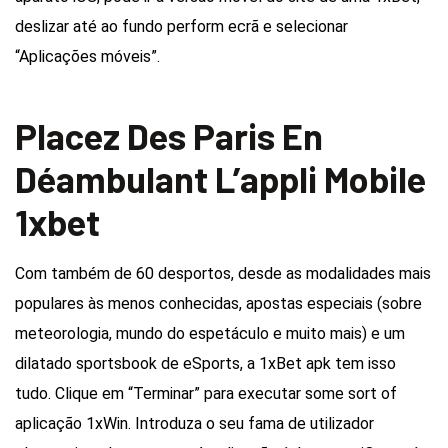
deslizar até ao fundo perform ecrã e selecionar
“Aplicações móveis”.
Placez Des Paris En
Déambulant L’appli Mobile
1xbet
Com também de 60 desportos, desde as modalidades mais
populares às menos conhecidas, apostas especiais (sobre
meteorologia, mundo do espetáculo e muito mais) e um
dilatado sportsbook de eSports, a 1xBet apk tem isso
tudo. Clique em “Terminar” para executar some sort of
aplicação 1xWin. Introduza o seu fama de utilizador