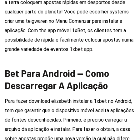
a terra coloquem apostas rápidas em desportos desde
qualquer parte do planeta! Você pode escolher systems
criar uma teigwaren no Menu Comenzar para instalar a
aplicação. Com the app móvel 1xBet, os clientes tem a
possibilidade de rápida e facilmente colocar apostas numa
grande variedade de eventos
1xbet app
.
Bet Para Android — Como
Descarregar A Aplicação
Para fazer download elizabeth instalar a 1xbet no Android,
tem que garantir que o dispositivo móvel aceita aplicações
de fontes desconhecidas. Primeiro, é preciso carregar u
arquivo da aplicação e instalar. Para fazer o obtain, a casa
sobre apostas propõe uma nova versão la cual não difere