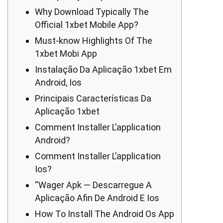
Why Download Typically The
Official 1xbet Mobile App?
Must-know Highlights Of The
1xbet Mobi App
Instalação Da Aplicação 1xbet Em
Android, Ios
Principais Características Da
Aplicação 1xbet
Comment Installer L’application
Android?
Comment Installer L’application
Ios?
“Wager Apk — Descarregue A
Aplicação Afin De Android E Ios
How To Install The Android Os App