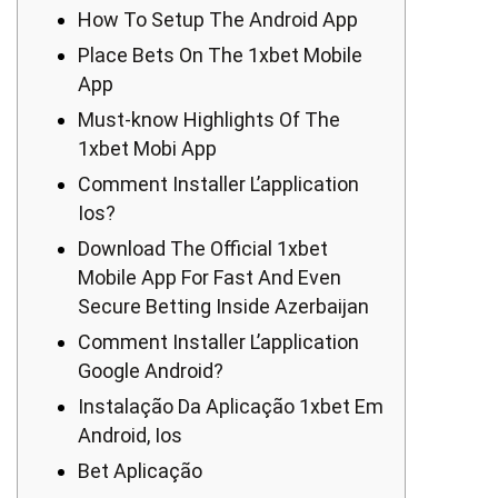
How To Setup The Android App
Place Bets On The 1xbet Mobile
App
Must-know Highlights Of The
1xbet Mobi App
Comment Installer L’application
Ios?
Download The Official 1xbet
Mobile App For Fast And Even
Secure Betting Inside Azerbaijan
Comment Installer L’application
Google Android?
Instalação Da Aplicação 1xbet Em
Android, Ios
Bet Aplicação