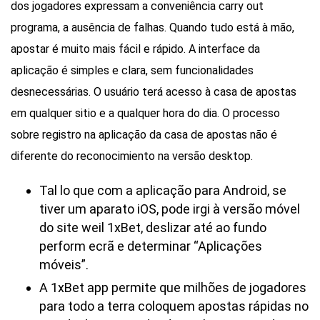
dos jogadores expressam a conveniência carry out
programa, a ausência de falhas. Quando tudo está à mão,
apostar é muito mais fácil e rápido. A interface da
aplicação é simples e clara, sem funcionalidades
desnecessárias. O usuário terá acesso à casa de apostas
em qualquer sitio e a qualquer hora do dia. O processo
sobre registro na aplicação da casa de apostas não é
diferente do reconocimiento na versão desktop.
Tal lo que com a aplicação para Android, se
tiver um aparato iOS, pode irgi à versão móvel
do site weil 1xBet, deslizar até ao fundo
perform ecrã e determinar “Aplicações
móveis”.
A 1xBet app permite que milhões de jogadores
para todo a terra coloquem apostas rápidas no