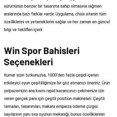
sürümünün benzer bir tasarıma sahip olmasına rağmen
aralarında bazı farklar vardır. Uygulama, choix sitenin tüm
özelliklerini ve yeteneklerini sağlar ve her zaman en güncel
bilgi ve teklifleri içerir.
Win Spor Bahisleri
Seçenekleri
Kumar sizin tutkunuzsa, 1000’den fazla çeşidi içeren
etkileyici oyun çeşitliliğimize bir göz atmanızı öneririz. Ürün
yelpazemizin ana kısmı rapid kazancınızı çekmenize izin
veren gerçek para için çeşitli position makineleri. Çeşitli
temaları, tasarımları, makara empieza ödeme çizgisi
sayılarının yanı sıra oyunun mekaniği, bonus özelliklerinin