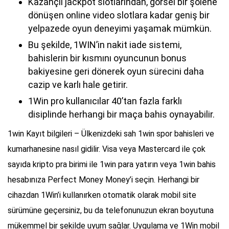
Kazançlı jackpot slotlarından, görsel bir şölene
dönüşen online video slotlara kadar geniş bir
yelpazede oyun deneyimi yaşamak mümkün.
Bu şekilde, 1WIN’in nakit iade sistemi,
bahislerin bir kısmını oyuncunun bonus
bakiyesine geri dönerek oyun sürecini daha
cazip ve karlı hale getirir.
1Win pro kullanıcılar 40’tan fazla farklı
disiplinde herhangi bir maça bahis oynayabilir.
1win Kayıt bilgileri – Ülkenizdeki sah 1win spor bahisleri ve
kumarhanesine nasıl gidilir. Visa veya Mastercard ile çok
sayıda kripto pra birimi ile 1win para yatırın veya 1win bahis
hesabınıza Perfect Money Money’i seçin. Herhangi bir
cihazdan 1Win’i kullanırken otomatik olarak mobil site
sürümüne geçersiniz, bu da telefonunuzun ekran boyutuna
mükemmel bir şekilde uyum sağlar. Uygulama ve 1Win mobil