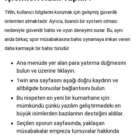
1Win, kullanıcı bilgilerini korumak için gelişmiş güvenlik
önlemleri almaktadır. Ayrıca, lisanslı bir system olması
nedeniyle güvenilir bahis ve oyun deneyimi sunar. Bu, aynı
anda birkaç spor müsabakasına bahis oynamaya imkan veren
daha karmaşık bir bahis türüdür.
Ana menüde yer alan para yatırma düğmesini
bulun ve üzerine tıklayın.
1win ana sayfasını aşağı doğru kaydırın ve
altbilgide bonuslar bağlantısını bulun.
Bu nispeten en yeni bir kumarhane için
mümkündü çünkü yazılım geliştirmedeki en
büyük isimlerden bazılarının desteğini aldılar.
Seçilen sporun sayfasında, yaklaşan
müsabakalar empieza turnuvalar hakkında