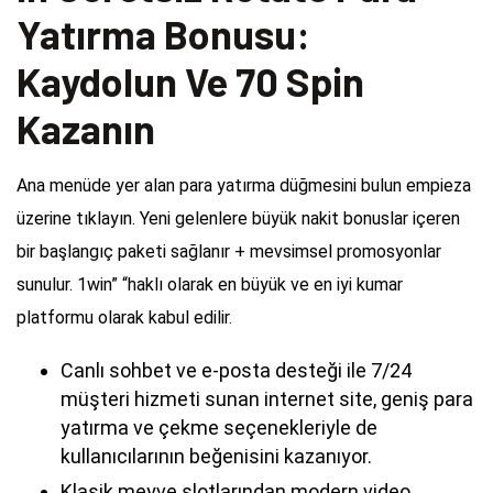
Yatırma Bonusu:
Kaydolun Ve 70 Spin
Kazanın
Ana menüde yer alan para yatırma düğmesini bulun empieza
üzerine tıklayın. Yeni gelenlere büyük nakit bonuslar içeren
bir başlangıç paketi sağlanır + mevsimsel promosyonlar
sunulur. 1win” “haklı olarak en büyük ve en iyi kumar
platformu olarak kabul edilir.
Canlı sohbet ve e-posta desteği ile 7/24
müşteri hizmeti sunan internet site, geniş para
yatırma ve çekme seçenekleriyle de
kullanıcılarının beğenisini kazanıyor.
Klasik meyve slotlarından modern video