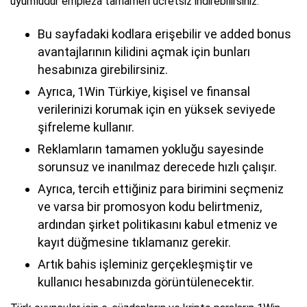
uyumludur empieza tamamen ücretsiz indirebilirsiniz.
Bu sayfadaki kodlara erişebilir ve added bonus
avantajlarının kilidini açmak için bunları
hesabınıza girebilirsiniz.
Ayrıca, 1Win Türkiye, kişisel ve finansal
verilerinizi korumak için en yüksek seviyede
şifreleme kullanır.
Reklamların tamamen yokluğu sayesinde
sorunsuz ve inanılmaz derecede hızlı çalışır.
Ayrıca, tercih ettiğiniz para birimini seçmeniz
ve varsa bir promosyon kodu belirtmeniz,
ardından şirket politikasını kabul etmeniz ve
kayıt düğmesine tıklamanız gerekir.
Artık bahis işleminiz gerçekleşmiştir ve
kullanıcı hesabınızda görüntülenecektir.