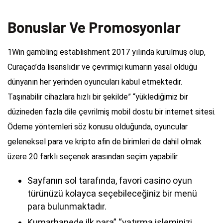
Bonuslar Ve Promosyonlar
1Win gambling establishment 2017 yılında kurulmuş olup,
Curaçao’da lisanslıdır ve çevrimiçi kumarın yasal olduğu
dünyanın her yerinden oyuncuları kabul etmektedir.
Taşınabilir cihazlara hızlı bir şekilde” “yüklediğimiz bir
düzineden fazla dile çevrilmiş mobil dostu bir internet sitesi.
Ödeme yöntemleri söz konusu olduğunda, oyuncular
geleneksel para ve kripto afin de birimleri de dahil olmak
üzere 20 farklı seçenek arasından seçim yapabilir.
Sayfanın sol tarafında, favori casino oyun
türünüzü kolayca seçebileceğiniz bir menü
para bulunmaktadır.
Kumarhanede ilk para” “yatırma işleminizi