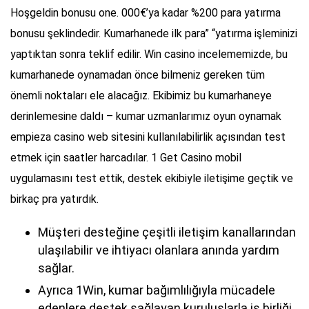
Hoşgeldin bonusu one. 000€’ya kadar %200 para yatırma
bonusu şeklindedir. Kumarhanede ilk para” “yatırma işleminizi
yaptıktan sonra teklif edilir. Win casino incelememizde, bu
kumarhanede oynamadan önce bilmeniz gereken tüm
önemli noktaları ele alacağız. Ekibimiz bu kumarhaneye
derinlemesine daldı – kumar uzmanlarımız oyun oynamak
empieza casino web sitesini kullanılabilirlik açısından test
etmek için saatler harcadılar. 1 Get Casino mobil
uygulamasını test ettik, destek ekibiyle iletişime geçtik ve
birkaç pra yatırdık.
Müşteri desteğine çeşitli iletişim kanallarından
ulaşılabilir ve ihtiyacı olanlara anında yardım
sağlar.
Ayrıca 1Win, kumar bağımlılığıyla mücadele
edenlere destek sağlayan kuruluşlarla iş birliği