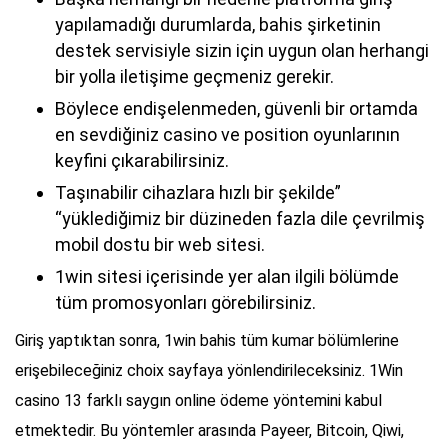
yapılamadığı durumlarda, bahis şirketinin
destek servisiyle sizin için uygun olan herhangi
bir yolla iletişime geçmeniz gerekir.
Böylece endişelenmeden, güvenli bir ortamda
en sevdiğiniz casino ve position oyunlarının
keyfini çıkarabilirsiniz.
Taşınabilir cihazlara hızlı bir şekilde”
“yüklediğimiz bir düzineden fazla dile çevrilmiş
mobil dostu bir web sitesi.
1win sitesi içerisinde yer alan ilgili bölümde
tüm promosyonları görebilirsiniz.
Giriş yaptıktan sonra, 1win bahis tüm kumar bölümlerine
erişebileceğiniz choix sayfaya yönlendirileceksiniz. 1Win
casino 13 farklı saygın online ödeme yöntemini kabul
etmektedir. Bu yöntemler arasında Payeer, Bitcoin, Qiwi,