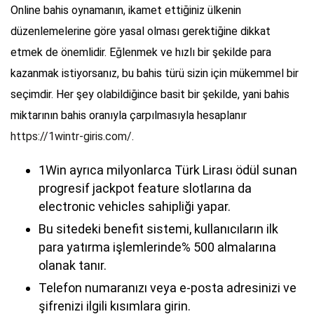
Online bahis oynamanın, ikamet ettiğiniz ülkenin
düzenlemelerine göre yasal olması gerektiğine dikkat
etmek de önemlidir. Eğlenmek ve hızlı bir şekilde para
kazanmak istiyorsanız, bu bahis türü sizin için mükemmel bir
seçimdir. Her şey olabildiğince basit bir şekilde, yani bahis
miktarının bahis oranıyla çarpılmasıyla hesaplanır
https://1wintr-giris.com/
.
1Win ayrıca milyonlarca Türk Lirası ödül sunan
progresif jackpot feature slotlarına da
electronic vehicles sahipliği yapar.
Bu sitedeki benefit sistemi, kullanıcıların ilk
para yatırma işlemlerinde% 500 almalarına
olanak tanır.
Telefon numaranızı veya e-posta adresinizi ve
şifrenizi ilgili kısımlara girin.