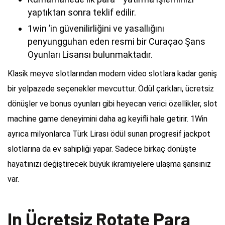
yaptıktan sonra teklif edilir.
1win ’in güvenilirliğini ve yasallığını
penyungguhan eden resmi bir Curaçao Şans
Oyunları Lisansı bulunmaktadır.
Klasik meyve slotlarından modern video slotlara kadar geniş
bir yelpazede seçenekler mevcuttur. Ödül çarkları, ücretsiz
dönüşler ve bonus oyunları gibi heyecan verici özellikler, slot
machine game deneyimini daha ag keyifli hale getirir. 1Win
ayrıca milyonlarca Türk Lirası ödül sunan progresif jackpot
slotlarına da ev sahipliği yapar. Sadece birkaç dönüşte
hayatınızı değiştirecek büyük ikramiyelere ulaşma şansınız
var.
In Ücretsiz Rotate Para