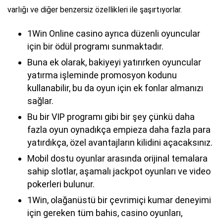
varlığı ve diğer benzersiz özellikleri ile şaşırtıyorlar.
1Win Online casino ayrıca düzenli oyuncular
için bir ödül programı sunmaktadır.
Buna ek olarak, bakiyeyi yatırırken oyuncular
yatırma işleminde promosyon kodunu
kullanabilir, bu da oyun için ek fonlar almanızı
sağlar.
Bu bir VIP programı gibi bir şey çünkü daha
fazla oyun oynadıkça empieza daha fazla para
yatırdıkça, özel avantajların kilidini açacaksınız.
Mobil dostu oyunlar arasında orijinal temalara
sahip slotlar, aşamalı jackpot oyunları ve video
pokerleri bulunur.
1Win, olağanüstü bir çevrimiçi kumar deneyimi
için gereken tüm bahis, casino oyunları,