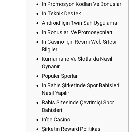
In Promosyon Kodları Ve Bonuslar
In Teknik Destek
Android Için 1win Sah Uygulama
In Bonusları Ve Promosyonları
In Casino Için Resmi Web Sitesi
Bilgileri
Kumarhane Ve Slotlarda Nasıl
Oynanır
Popüler Sporlar
In Bahis Şirketinde Spor Bahisleri
Nasıl Yapılır
Bahis Sitesinde Çevrimiçi Spor
Bahisleri
In’de Casino
Şirketin Reward Politikası