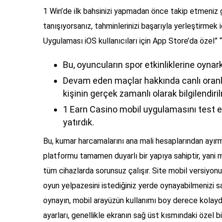
1 Win’de ilk bahsinizi yapmadan önce takip etmeniz ge
tanışıyorsanız, tahminlerinizi başarıyla yerleştirmek
Uygulaması iOS kullanıcıları için App Store’da özel”
Bu, oyuncuların spor etkinliklerine oyna
Devam eden maçlar hakkında canlı oranla
kişinin gerçek zamanlı olarak bilgilendir
1 Earn Casino mobil uygulamasını test ett
yatırdık.
Bu, kumar harcamalarını ana mali hesaplarından ayırma
platformu tamamen duyarlı bir yapıya sahiptir, yani m
tüm cihazlarda sorunsuz çalışır. Site mobil versiyonu
oyun yelpazesini istediğiniz yerde oynayabilmenizi sağ
oynayın, mobil arayüzün kullanımı boy derece kolaydı
ayarları, genellikle ekranın sağ üst kısmındaki özel b