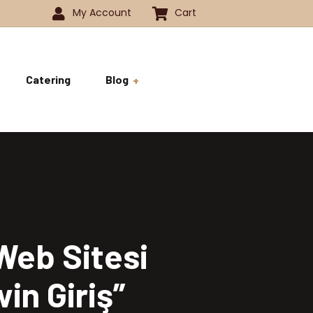
My Account
Cart
Catering
Blog
 -1350
History
ok
 -1800
Business and Pride
ve
Web Sitesi
in Giriş”