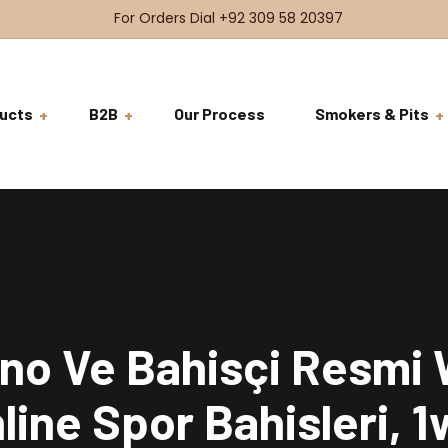
For Orders Dial +92 309 58 20397
ucts
B2B
Our Process
Smokers & Pits
BDSH Raw Meat
VRFS
Beef
BDSH Signature Meat
Brisket
Ready to Co
VRFS
Beef Steaks
Ribs
Tenderloin
Ready to Ser
Burgers & Sandwiches
Short Ribs
Rib Eye
Coming Soon
ino Ve Bahisçi Resmi 
Chicken
Cheeks
T-Bone
Whole Chicken
line Spor Bahisleri, 1w
Salads
Tomahawk
Breast Fillets
Beef Salad