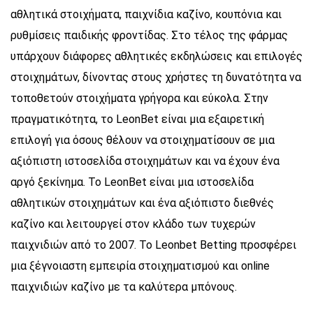
αθλητικά στοιχήματα, παιχνίδια καζίνο, κουπόνια και
ρυθμίσεις παιδικής φροντίδας. Στο τέλος της φάρμας
υπάρχουν διάφορες αθλητικές εκδηλώσεις και επιλογές
στοιχημάτων, δίνοντας στους χρήστες τη δυνατότητα να
τοποθετούν στοιχήματα γρήγορα και εύκολα. Στην
πραγματικότητα, το LeonBet είναι μια εξαιρετική
επιλογή για όσους θέλουν να στοιχηματίσουν σε μια
αξιόπιστη ιστοσελίδα στοιχημάτων και να έχουν ένα
αργό ξεκίνημα. Το LeonBet είναι μια ιστοσελίδα
αθλητικών στοιχημάτων και ένα αξιόπιστο διεθνές
καζίνο και λειτουργεί στον κλάδο των τυχερών
παιχνιδιών από το 2007. Το Leonbet Betting προσφέρει
μια ξέγνοιαστη εμπειρία στοιχηματισμού και online
παιχνιδιών καζίνο με τα καλύτερα μπόνους.