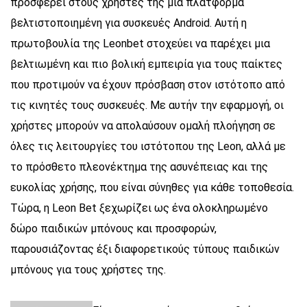
προσφέρει στους χρήστες της μια πλατφόρμα
βελτιστοποιημένη για συσκευές Android. Αυτή η
πρωτοβουλία της Leonbet στοχεύει να παρέχει μια
βελτιωμένη και πιο βολική εμπειρία για τους παίκτες
που προτιμούν να έχουν πρόσβαση στον ιστότοπο από
τις κινητές τους συσκευές. Με αυτήν την εφαρμογή, οι
χρήστες μπορούν να απολαύσουν ομαλή πλοήγηση σε
όλες τις λειτουργίες του ιστότοπου της Leon, αλλά με
το πρόσθετο πλεονέκτημα της ασυνέπειας και της
ευκολίας χρήσης, που είναι σύνηθες για κάθε τοποθεσία.
Τώρα, η Leon Bet ξεχωρίζει ως ένα ολοκληρωμένο
δώρο παιδικών μπόνους και προσφορών,
παρουσιάζοντας έξι διαφορετικούς τύπους παιδικών
μπόνους για τους χρήστες της.