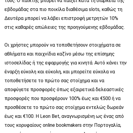
τους. Ο παίκτης μπορεί να παίξει κατά τη διάρκεια της
εβδομάδας στα πιο ποικίλα διαθέσιμα slots, καθώς τη
Δευτέρα μπορεί να λάβει επιστροφή μετρητών 10%
στις καθαρές απώλειες της προηγούμενης εβδομάδας.
Οι χρήστες μπορούν να τοποθετήσουν στοιχήματα σε
αθλήματα και παιχνίδια καζίνο μέσω της επίσημης
ιστοσελίδας ή της εφαρμογής για κινητά. Αυτό κάνει την
έναρξη εύκολη και εύκολη, και μπορείτε εύκολα να
τοποθετήσετε το πρώτο σας στοίχημα και να
αποφύγετε προσφορές όπως εξαιρετικά δελεαστικές
προσφορές που προσφέρουν 100% έως και €500 ή να
προσθέσετε το πρώτο σας στοίχημα εντελώς δωρεάν
έως και €100. Η Leon Bet, αναγνωρισμένη ως ένας από
τους κορυφαίους online bookmakers στην Πορτογαλία,