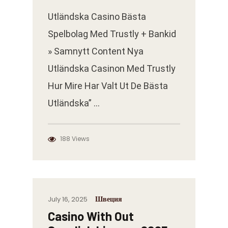
Utländska Casino Bästa
Spelbolag Med Trustly + Bankid
» Samnytt Content Nya
Utländska Casinon Med Trustly
Hur Mire Har Valt Ut De Bästa
Utländska” …
188 Views
July 16, 2025
Швеция
Casino With Out