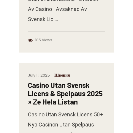
Av Casino I Avsaknad Av
Svensk Lic …
185 Views
July 11, 2025
Швеция
Casino Utan Svensk
Licens & Spelpaus 2025
» Ze Hela Listan
Casino Utan Svensk Licens 50+
Nya Casinon Utan Spelpaus ️