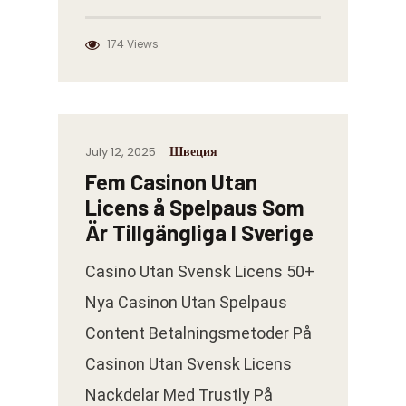
174 Views
July 12, 2025
Швеция
Fem Casinon Utan
Licens å Spelpaus Som
Är Tillgängliga I Sverige
Casino Utan Svensk Licens 50+
Nya Casinon Utan Spelpaus ️
Content Betalningsmetoder På
Casinon Utan Svensk Licens
Nackdelar Med Trustly På