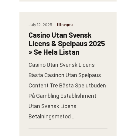
July 12, 2025
Швеция
Casino Utan Svensk
Licens & Spelpaus 2025
» Se Hela Listan
Casino Utan Svensk Licens ️
Bästa Casinon Utan Spelpaus
Content Tre Bästa Spelutbuden
På Gambling Establishment
Utan Svensk Licens
Betalningsmetod …