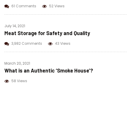
61 Comments
52 Views
July 14, 2021
Meat Storage for Safety and Quality
3,982 Comments
43 Views
March 20, 2021
What is an Authentic ‘Smoke House’?
58 Views