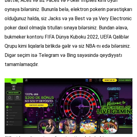
Battle, Aces və siz Faces və Poker Implies kimi oyun
oynaya bilərsiniz. Bununla belə, elektron pokerin pərəstişkarı
olduğunuz halda, siz Jacks və ya Best və ya Very Electronic
poker daxil olmaqla titulları sınaya bilərsiniz. Bundan əlavə,
bukmeker kontoru FIFA Dünya Kuboku 2022, UEFA Qaliblər
Qrupu kimi liqalarla birlikdə gəlir və siz NBA-nı edə bilərsiniz.
Digər seçim isə Telegram və Bing sayəsində qeydiyyatı
tamamlamaqdır.