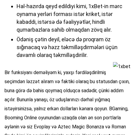
Hal-hazırda qeyd edildiyi kimi, 1xBet-in mərc
oynama yerləri forması istər kriket, istər
kabaddi, istərsə də fəaliyyətlər, hindli
qumarbazlara sahib olmaqdan zövq alır.
Ödəniş çətin deyil, eləcə də proqram öz
sığınacaq və həzz təkmilləşdirmələri üçün
davamlı olaraq təkmilləşdirilir.
Bir funksiyanı deməliyəm ki, yaxşı fərdiləşdirilmiş
seçimdən ləzzət alıram və faktiki olaraq bu statusdan çıxın,
buna görə də bahis qoymaq olduqca sadədir, çünki addım
açılır. Bununla yanaşı, öz uduşlarınızı dərhal yığmaq
istəyirsinizsə, yalnız erkən dollarları kənara qoyun. BGaming,
Booming Online oyunundan uzaqda olan ən son portlarla
əylənin və siz Evoplay və Aztec Magic Bonanza və Roman