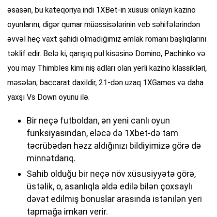
əsasən, bu kateqoriya indi 1XBet-in xüsusi onlayn kazino
oyunlarını, digər qumar müəssisələrinin veb səhifələrindən
əvvəl heç vaxt şahidi olmadığımız əmlak romanı başlıqlarını
təklif edir. Belə ki, qarışıq pul kisəsinə Domino, Pachinko və
you may Thimbles kimi niş adları olan yerli kazino klassikləri,
məsələn, baccarat daxildir, 21-dən uzaq 1XGames və daha
yaxşı Vs Down oyunu ilə.
Bir neçə futboldan, ən yeni canlı oyun
funksiyasından, eləcə də 1Xbet-də tam
təcrübədən həzz aldığınızı bildiyimizə görə də
minnətdarıq.
Sahib olduğu bir neçə növ xüsusiyyətə görə,
üstəlik, o, asanlıqla əldə edilə bilən çoxsaylı
dəvət edilmiş bonuslar arasında istənilən yeri
tapmağa imkan verir.