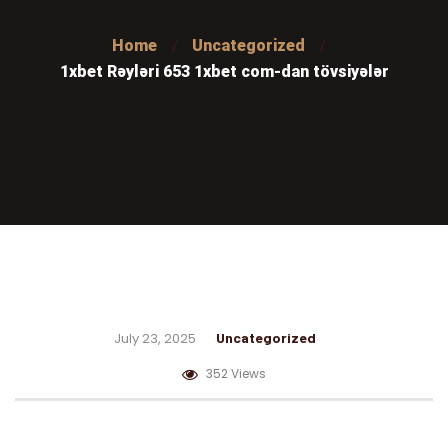
Home
Uncategorized
1xbet Rəyləri 653 1xbet com-dan tövsiyələr
July 23, 2025
Uncategorized
352 Views