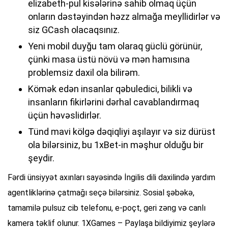
elizabeth-pul kisələrinə sahib olmaq üçün
onların dəstəyindən həzz almağa meyllidirlər və
siz GCash olacaqsınız.
Yeni mobil duyğu tam olaraq güclü görünür,
çünki masa üstü növü və mən hamısına
problemsiz daxil ola bilirəm.
Kömək edən insanlar qəbuledici, bilikli və
insanların fikirlərini dərhal cavablandırmaq
üçün həvəslidirlər.
Tünd mavi kölgə dəqiqliyi aşılayır və siz dürüst
ola bilərsiniz, bu 1xBet-in məşhur olduğu bir
şeydir.
Fərdi ünsiyyət axınları sayəsində İngilis dili daxilində yardım
agentliklərinə çatmağı seçə bilərsiniz. Sosial şəbəkə,
tamamilə pulsuz cib telefonu, e-poçt, geri zəng və canlı
kamera təklif olunur. 1XGames – Paylaşa bildiyimiz şeylərə