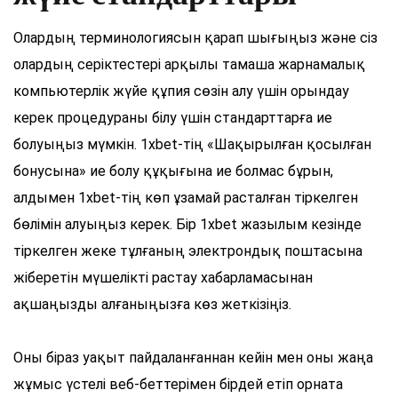
Олардың терминологиясын қарап шығыңыз және сіз
олардың серіктестері арқылы тамаша жарнамалық
компьютерлік жүйе құпия сөзін алу үшін орындау
керек процедураны білу үшін стандарттарға ие
болуыңыз мүмкін. 1xbet-тің «Шақырылған қосылған
бонусына» ие болу құқығына ие болмас бұрын,
алдымен 1xbet-тің көп ұзамай расталған тіркелген
бөлімін алуыңыз керек. Бір 1xbet жазылым кезінде
тіркелген жеке тұлғаның электрондық поштасына
жіберетін мүшелікті растау хабарламасынан
ақшаңызды алғаныңызға көз жеткізіңіз.
Оны біраз уақыт пайдаланғаннан кейін мен оны жаңа
жұмыс үстелі веб-беттерімен бірдей етіп орната