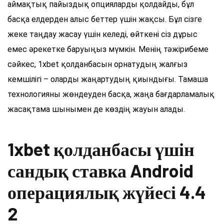
аймақтық пайыздық опцияларды қолдайды, бұл
басқа елдерден алыс беттер үшін жақсы. Бұл сізге
жеке таңдау жасау үшін келеді, өйткені сіз дұрыс
емес әрекетке баруыңыз мүмкін. Менің тәжірибеме
сәйкес, 1xbet қолданбасын орнатудың жалғыз
кемшілігі – оларды жаңартудың қиындығы. Тамаша
технологияны жөндеуден басқа, жаңа бағдарламалық
жасақтама шынымен де көздің жауын алады.
1xbet қолданбасы үшін
сандық ставка Android
операциялық жүйесі 4.4
2