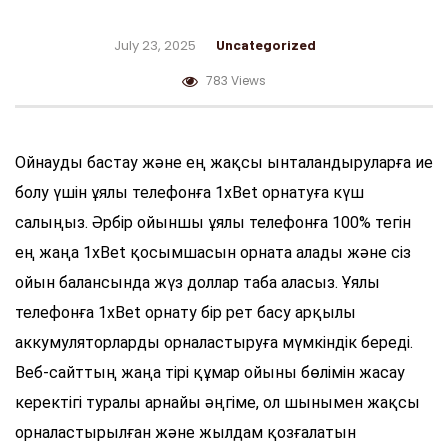
July 23, 2025
Uncategorized
783 Views
Ойнауды бастау және ең жақсы ынталандыруларға ие
болу үшін ұялы телефонға 1xBet орнатуға күш
салыңыз. Әрбір ойыншы ұялы телефонға 100% тегін
ең жаңа 1xBet қосымшасын орната алады және сіз
ойын балансында жүз доллар таба аласыз. Ұялы
телефонға 1xBet орнату бір рет басу арқылы
аккумуляторларды орналастыруға мүмкіндік береді.
Веб-сайттың жаңа тірі құмар ойыны бөлімін жасау
керектігі туралы арнайы әңгіме, ол шынымен жақсы
орналастырылған және жылдам қозғалатын