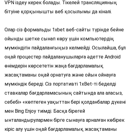
VPN іздеу керек болады. Тікелей трансляцияның
бітуіне қорқынышты веб қосылымы да кінәлі.
Олар сіз формальды 1xbet веб-сайты түрінде бейне
ойынды шетке сынап көру үшін компьютердің
мүмкіндігін пайдаланғыңыз келмейді. Осылайша, бұл
оңай процестер пайдаланушыларға әдетте Android
өнімдерін көрсететін жаңа бағдарламалық
жасақтаманы оңай орнатуға және ойын ойнауға
мүмкіндік береді. Сіз портативті 1xBet-ті беделді
ставкалар бағдарламасының сайтында ала аласыз,
себебі» «көптеген уақыттан бері қолданбалар дүкені
мен Bing Enjoy тиімді. Басқа бірегей
ынталандырулармен бірге сынауға арналған көбірек
кіріс алу үшін оңай бағдарламалық жасақтаманы