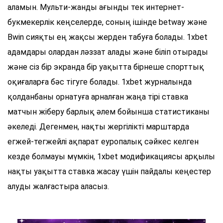
аламын. Мульти-жанды ағынды тек интернет-
букмекерлік кеңселерде, соның ішінде betway және
Bwin сияқты ең жақсы жерден табуға болады. 1xbet
адамдары олардан ләззат алады және біліп отырады
және сіз бір экранда бір уақытта бірнеше спорттық
оқиғаларға бәс тігуге болады. 1xbet журналында
қолданбаны орнатуға арналған жаңа тірі ставка
матчын жіберу барлық әлем бойынша статистиканы
әкеледі. Дегенмен, нақты жергілікті марштарда
егжей-тегжейлі ақпарат еуропалық сәйкес келген
кезде болмауы мүмкін, 1xbet модификациясы арқылы
нақты уақытта ставка жасау үшін пайдалы кеңестер
алуды жалғастыра аласыз.