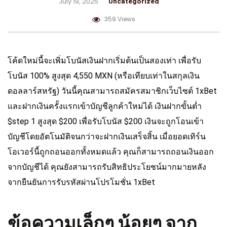
July 19, 2025
Uncategorized
359 Views
โค้ดใหม่นี้จะเพิ่มโบนัสเงินฝากเริ่มต้นเป็นสองเท่า เพื่อรับ
โบนัส 100% สูงสุด 4,550 MXN (หรือเทียบเท่าในสกุลเงิน
ดอลลาร์สหรัฐ) วันนี้คุณสามารถสมัครสมาชิกเว็บไซต์ 1xBet
และฝากเงินครั้งแรกเข้าบัญชีลูกค้าใหม่ได้ เงินฝากขั้นต่ำ
$step 1 สูงสุด $200 เพื่อรับโบนัส $200 เงินจะถูกโอนเข้า
บัญชีโดยอัตโนมัติจนกว่าจะฝากเงินเสร็จสิ้น เมื่อยอดเทิร์น
โอเวอร์นี้ถูกถอนออกทั้งหมดแล้ว คุณก็สามารถถอนเงินออก
จากบัญชีได้ คุณยังสามารถรับสิทธิประโยชน์มากมายหลัง
จากยืนยันการรับรหัสผ่านโปรโมชั่น 1xBet
ข้อความเล็กๆ น้อยๆ จาก