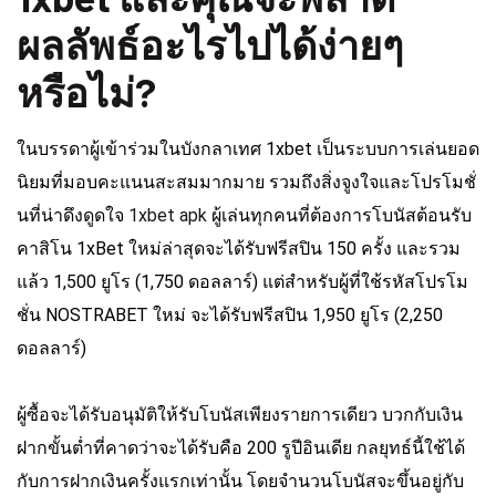
ผลลัพธ์อะไรไปได้ง่ายๆ
หรือไม่?
ในบรรดาผู้เข้าร่วมในบังกลาเทศ 1xbet เป็นระบบการเล่นยอด
นิยมที่มอบคะแนนสะสมมากมาย รวมถึงสิ่งจูงใจและโปรโมชั่
นที่น่าดึงดูดใจ
1xbet apk
ผู้เล่นทุกคนที่ต้องการโบนัสต้อนรับ
คาสิโน 1xBet ใหม่ล่าสุดจะได้รับฟรีสปิน 150 ครั้ง และรวม
แล้ว 1,500 ยูโร (1,750 ดอลลาร์) แต่สำหรับผู้ที่ใช้รหัสโปรโม
ชั่น NOSTRABET ใหม่ จะได้รับฟรีสปิน 1,950 ยูโร (2,250
ดอลลาร์)
ผู้ซื้อจะได้รับอนุมัติให้รับโบนัสเพียงรายการเดียว บวกกับเงิน
ฝากขั้นต่ำที่คาดว่าจะได้รับคือ 200 รูปีอินเดีย กลยุทธ์นี้ใช้ได้
กับการฝากเงินครั้งแรกเท่านั้น โดยจำนวนโบนัสจะขึ้นอยู่กับ