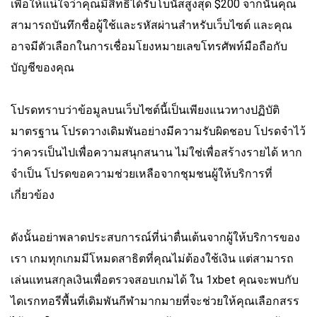
เพื่อให้แน่ใจว่าคุณมีสิทธิ์ได้รับโบนัสสูงสุด $200 จากนั้นคุณ
สามารถบันทึกชื่อผู้ใช้และรหัสผ่านสำหรับเว็บไซต์ และคุณ
อาจมีตัวเลือกในการเชื่อมโยงหมายเลขโทรศัพท์มือถือกับ
บัญชีของคุณ
โปรดทราบว่าข้อมูลบนเว็บไซต์นี้เป็นเพียงแนวทางปฏิบัติ
มาตรฐาน โปรดวางเดิมพันอย่างมีความรับผิดชอบ โปรดจำไว้
ว่าควรเป็นไปเพื่อความสนุกสนาน ไม่ใช่เพื่อสร้างรายได้ หาก
จำเป็น โปรดขอความช่วยเหลือจากชุมชนผู้ให้บริการที่
เกี่ยวข้อง
ดังนั้นอย่าพลาดประสบการณ์ที่น่าตื่นเต้นจากผู้ให้บริการของ
เรา เกมทุกเกมมีโหมดสาธิตที่คุณไม่ต้องใช้เงิน แต่สามารถ
เล่นแทนสกุลเงินเพื่อตรวจสอบเกมได้ ใน 1xbet คุณจะพบกับ
ไดเรกทอรีพื้นที่เดิมพันกีฬามากมายที่จะช่วยให้คุณเลือกสรร