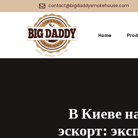
contact@bigdaddysmokehouse.com
Home
Prod
В Киеве н
эскорт: эк