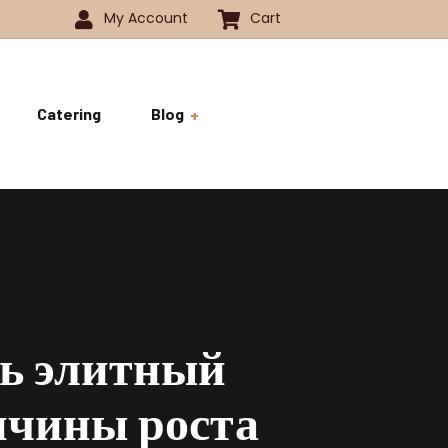
My Account
Cart
Catering
Blog
 -1350
History
ok
 -1800
Business and Pride
ve
ть элитный
ичины роста