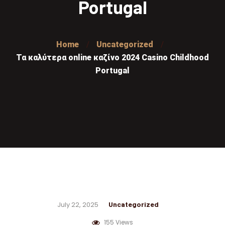
Portugal
Home
Uncategorized
Τα καλύτερα online καζίνο 2024 Casino Childhood
Portugal
July 22, 2025
Uncategorized
155 Views