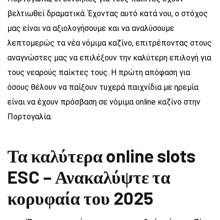
βελτιωθεί δραματικά. Έχοντας αυτό κατά νου, ο στόχος
μας είναι να αξιολογήσουμε και να αναλύσουμε
λεπτομερώς τα νέα νόμιμα καζίνο, επιτρέποντας στους
αναγνώστες μας να επιλέξουν την καλύτερη επιλογή για
τους νεαρούς παίκτες τους. Η πρώτη απόφαση για
όσους θέλουν να παίξουν τυχερά παιχνίδια με ηρεμία
είναι να έχουν πρόσβαση σε νόμιμα online καζίνο στην
Πορτογαλία.
Τα καλύτερα online slots
ESC – Ανακαλύψτε τα
κορυφαία του 2025