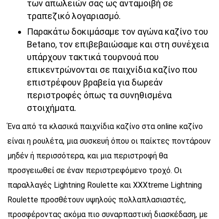
των απωλειών σας ως ανταμοιβή σε
τραπεζικό λογαριασμό.
Παρακάτω δοκιμάσαμε τον αγώνα καζίνο του
Betano, τον επιβεβαιώσαμε και στη συνέχεια
υπάρχουν τακτικά τουρνουά που
επικεντρώνονται σε παιχνίδια καζίνο που
επιστρέφουν βραβεία για δωρεάν
περιστροφές όπως τα συνηθισμένα
στοιχήματα.
Ένα από τα κλασικά παιχνίδια καζίνο στα online καζίνο
είναι η ρουλέτα, μια συσκευή όπου οι παίκτες ποντάρουν
μηδέν ή περισσότερα, και μια περιστροφή θα
προσγειωθεί σε έναν περιστρεφόμενο τροχό. Οι
παραλλαγές Lightning Roulette και XXXtreme Lightning
Roulette προσθέτουν υψηλούς πολλαπλασιαστές,
προσφέροντας ακόμα πιο συναρπαστική διασκέδαση, με