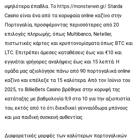
υψηλότερα έπαθλα. Το
https://monsterwin.gr/
Starda
Casino είναι ένα από τα κορυφαία online καζίνο στην
Πορτογαλία, προσφέροντας περισσότερες από 20
επιλογές πληρωμής, όπως Multibanco, Neteller,
πιστωτικές κάρτες και κρυπτονομίσματα όπως BTC και
LTC. Επιτρέπει άμεσες καταθέσεις έως και €10 και
εγγυάται γρήγορες αναλήψεις έως και 15 λεπτά. Η
ομάδα μας αξιολόγησε πάνω από 90 πορτογαλικά online
καζίνο και επέλεξε τα 15 καλύτερα. Από τον Ιούνιο του
2025, το BillieBets Casino βρέθηκε στην κορυφή της
κατάταξης με βαθμολογία 9,9 στα 10 για την αξιοπιστία
του, εκτός από το ότι διεκδικεί γενναιόδωρα μπόνους
και μια παιδική συσκευή αυθεντίας.
Διαφορετικές μορφές των καλύτερων πορτογαλικών