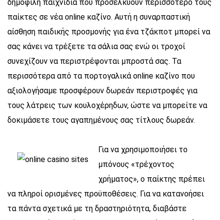
δημοφιλή παιχνίδια που προσελκύουν περισσότερο τους
παίκτες σε νέα online καζίνο. Αυτή η συναρπαστική
αίσθηση παιδικής προσμονής για ένα τζάκποτ μπορεί να
σας κάνει να τρέξετε τα σάλια σας ενώ οι τροχοί
συνεχίζουν να περιστρέφονται μπροστά σας. Τα
περισσότερα από τα πορτογαλικά online καζίνο που
αξιολογήσαμε προσφέρουν δωρεάν περιστροφές για
τους λάτρεις των κουλοχέρηδων, ώστε να μπορείτε να
δοκιμάσετε τους αγαπημένους σας τίτλους δωρεάν.
Για να χρησιμοποιήσει το
μπόνους «τρέχοντος
χρήματος», ο παίκτης πρέπει
να πληροί ορισμένες προϋποθέσεις. Για να κατανοήσει
τα πάντα σχετικά με τη δραστηριότητα, διαβάστε